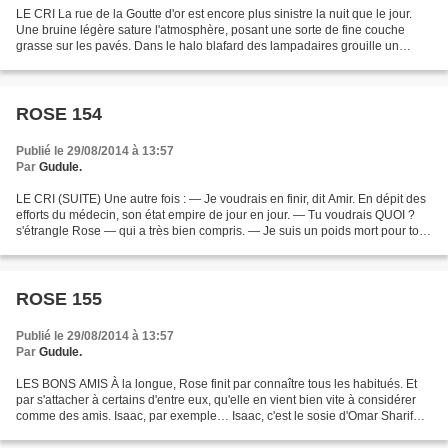
LE CRI La rue de la Goutte d'or est encore plus sinistre la nuit que le jour.
Une bruine légère sature l'atmosphère, posant une sorte de fine couche
grasse sur les pavés. Dans le halo blafard des lampadaires grouille un
mouchetis de gouttelettes. Se découpant...
ROSE 154
Publié le 29/08/2014 à 13:57
Par
Gudule.
LE CRI (SUITE) Une autre fois : — Je voudrais en finir, dit Amir. En dépit des
efforts du médecin, son état empire de jour en jour. — Tu voudrais QUOI ?
s'étrangle Rose — qui a très bien compris. — Je suis un poids mort pour toi.
Une charge inutile. C'est...
ROSE 155
Publié le 29/08/2014 à 13:57
Par
Gudule.
LES BONS AMIS À la longue, Rose finit par connaître tous les habitués. Et
par s'attacher à certains d'entre eux, qu'elle en vient bien vite à considérer
comme des amis. Isaac, par exemple… Isaac, c'est le sosie d'Omar Sharif
avec vingt ans de plus. Plombier...