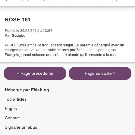
agressée par la bonne humeur générale....
ROSE 161
Publié le 29/08/2014 à 13:57
Par
Gudule.
PFOUF Entretemps, le troquet s'est rempli. Le harem a débarqué avec un
chargement de loukoums, suivi de près par Zabelle, puis par le gros
François, tenant enlacée une créature blonde qu'il présente à la ronde : —
Laure, ma fiancée. — Laure qui a de l'or...
< Page précédente
Page suivante >
Hébergé par Eklablog
Top articles
Pages
Contact
Signaler un abus