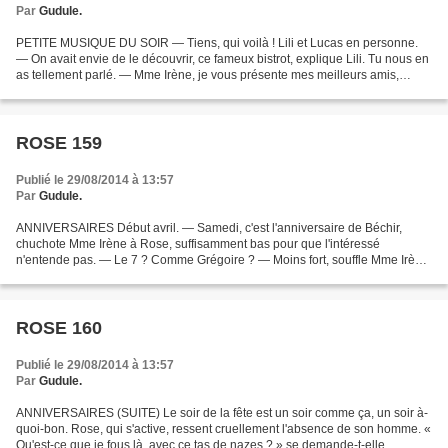
Par
Gudule.
PETITE MUSIQUE DU SOIR — Tiens, qui voilà ! Lili et Lucas en personne.
— On avait envie de le découvrir, ce fameux bistrot, explique Lili. Tu nous en
as tellement parlé. — Mme Irène, je vous présente mes meilleurs amis,
déclare Rose, tout sourire. Elle,...
ROSE 159
Publié le 29/08/2014 à 13:57
Par
Gudule.
ANNIVERSAIRES Début avril. — Samedi, c'est l'anniversaire de Béchir,
chuchote Mme Irène à Rose, suffisamment bas pour que l'intéressé
n'entende pas. — Le 7 ? Comme Grégoire ? — Moins fort, souffle Mme Irène,
avec un regard furtif vers le fond de la salle....
ROSE 160
Publié le 29/08/2014 à 13:57
Par
Gudule.
ANNIVERSAIRES (SUITE) Le soir de la fête est un soir comme ça, un soir à-
quoi-bon. Rose, qui s'active, ressent cruellement l'absence de son homme. «
Qu'est-ce que je fous là, avec ce tas de nazes ? » se demande-t-elle,