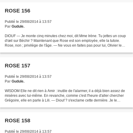
ROSE 156
Publié le 29/08/2014 à 13:57
Par
Gudule.
DIOUF — Je monte cinq minutes chez moi, dit Mme Irène. Tu jettes un coup
d'œil sur Béchir ? Maintenant que Rose est son employée, elle la tutoie.
Rose, non ; privilège de l'âge. — Ne vous en faites pas pour lui, Olivier le
surveille. Rien n'est plus vrai...
ROSE 157
Publié le 29/08/2014 à 13:57
Par
Gudule.
WISDOM Elle ne dit rien à Amir : inutile de l'alarmer, il a déjà bien assez de
misères avec lui-même. En revanche, comme c'est l'heure d'aller chercher
Grégoire, elle en parle à Lili. — Diouf ? s'exclame cette dernière. Je le
connais très bien, je l'ai...
ROSE 158
Publié le 29/08/2014 à 13:57