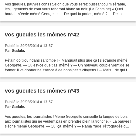
Vos gueules, pauvres cons ! Selon que vous serez puissant ou misérable,
les jugements de cour vous rendront blanc ou noir. (La Fontaine) « Quel
bordel ! s’écrie mémé Georgette. — De quoi tu parles, mémé ? — De la
politesse, aujourd’hui, en France. De...
vos gueules les mômes n°42
Publié le 29/08/2014 à 13:57
Par
Gudule.
Pétain doit jouir dans sa tombe ! « Manquait plus que ça ! s’étrangle mémé
Georgette. — Qu’est-ce que t’as, mémé ? — Un nouveau couple vient de se
former. Il va donner naissance à de bons petits citoyens ! — Mais... de qui tu
parles ? — Darcos et Devilliers...
vos gueules les mômes n°43
Publié le 29/08/2014 à 13:57
Par
Gudule.
Vos gueules, les journalistes ! Mémé Georgette conseille la langue de bois
aux journalistes qui ne veulent pas en prendre plein la tronche. « La pauvre !
s’écrie mémé Georgette. — Qui ça, mémé ? — Rama Yade, rétrogradée du
ministère des Droits de l’Homme...