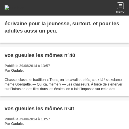
MENU
écrivaine pour la jeunesse, surtout, et pour les
adultes aussi un peu.
vos gueules les mômes n°40
Publié le 29/08/2014 à 13:57
Par
Gudule.
Chasse, classe et tradition « Tiens, on les avait oubliés, ceux-là ! s’exclame
mémé Goergette. — Qui ça, mémé ? — Les chasseurs. À force de s’énerver
sur l’intrusion des flics dans les écoles, on a fait l’impasse sur celle des
chasseurs... —Qu’est qu’ils...
vos gueules les mômes n°41
Publié le 29/08/2014 à 13:57
Par
Gudule.