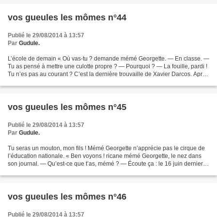
vos gueules les mômes n°44
Publié le 29/08/2014 à 13:57
Par
Gudule.
L’école de demain « Où vas-tu ? demande mémé Georgette. — En classe. —
Tu as pensé à mettre une culotte propre ? — Pourquoi ? — La fouille, pardi !
Tu n’es pas au courant ? C’est la dernière trouvaille de Xavier Darcos. Après
le coup des portiques détecteurs...
vos gueules les mômes n°45
Publié le 29/08/2014 à 13:57
Par
Gudule.
Tu seras un mouton, mon fils ! Mémé Georgette n’apprécie pas le cirque de
l’éducation nationale. « Ben voyons ! ricane mémé Georgette, le nez dans
son journal. — Qu’est-ce que t’as, mémé ? — Écoute ça : le 16 juin dernier
— c’est-à-dire à quelques jours...
vos gueules les mômes n°46
Publié le 29/08/2014 à 13:57