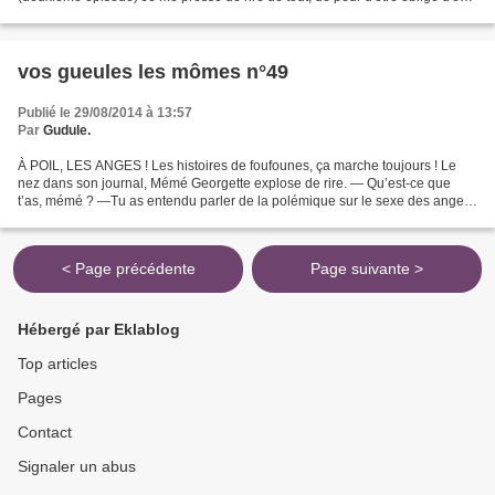
pleurer. (Beaumarchais)...
vos gueules les mômes n°49
Publié le 29/08/2014 à 13:57
Par
Gudule.
À POIL, LES ANGES ! Les histoires de foufounes, ça marche toujours ! Le
nez dans son journal, Mémé Georgette explose de rire. — Qu’est-ce que
t’as, mémé ? —Tu as entendu parler de la polémique sur le sexe des anges,
n’est-ce pas ? — Non. — En 787, le...
< Page précédente
Page suivante >
Hébergé par Eklablog
Top articles
Pages
Contact
Signaler un abus