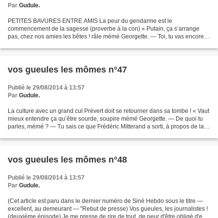
Par
Gudule.
PETITES BAVURES ENTRE AMIS La peur du gendarme est le
commencement de la sagesse (proverbe à la con) « Putain, ça s’arrange
pas, chez nos amies les bêtes ! râle mémé Georgette. — Toi, tu vas encore
nous parler de chasse, de corrida, ou d’élevage en batterie......
vos gueules les mômes n°47
Publié le 29/08/2014 à 13:57
Par
Gudule.
La culture avec un grand cul Prévert doit se retourner dans sa tombe ! « Vaut
mieux entendre ça qu’être sourde, soupire mémé Georgette. — De quoi tu
parles, mémé ? — Tu sais ce que Frédéric Mitterand a sorti, à propos de la
loi Hadopi 2 ? « C’est notre...
vos gueules les mômes n°48
Publié le 29/08/2014 à 13:57
Par
Gudule.
(Cet article est paru dans le dernier numéro de Siné Hebdo sous le titre —
excellent, au demeurant — "Rebut de presse) Vos gueules, les journalistes !
(deuxième épisode) Je me presse de rire de tout, de peur d'être obligé d'en