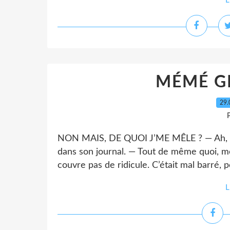
L
MÉMÉ G
29.
P
NON MAIS, DE QUOI J’ME MÊLE ? — Ah, to
dans son journal. — Tout de même quoi, mé
couvre pas de ridicule. C’était mal barré, p
L