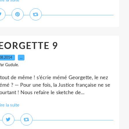
ire la suite
EORGETTE 9
08.2014
…
ar Gudule.
ut de même ! s’écrie mémé Georgette, le nez
mé ? — Pour une fois, la Justice française ne se
ourtant ! Nous refaire le sketche de...
ire la suite