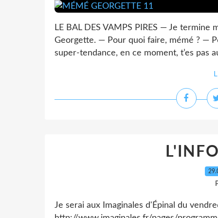
LE BAL DES VAMPS PIRES — Je termine mon
Georgette. — Pour quoi faire, mémé ? — Po
super-tendance, en ce moment, t’es pas au 
L
L'INF
29.
P
Je serai aux Imaginales d'Épinal du vendr