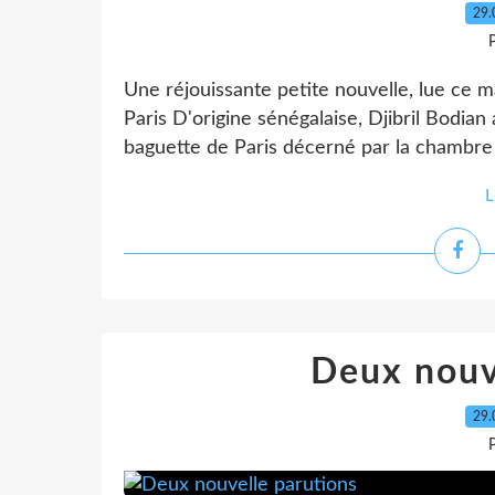
29.
P
Une réjouissante petite nouvelle, lue ce ma
Paris D'origine sénégalaise, Djibril Bodian
baguette de Paris décerné par la chambre p
L
Deux nouv
29.
P