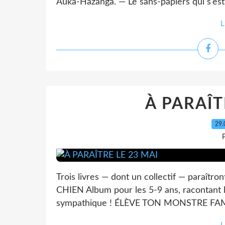
Auka-Hazanga. — Le sans-papiers qui s’est
L
À PARAÎT
29.
P
Trois livres — dont un collectif — paraîtr
CHIEN Album pour les 5-9 ans, racontant l
sympathique ! ÉLÈVE TON MONSTRE FAMILI