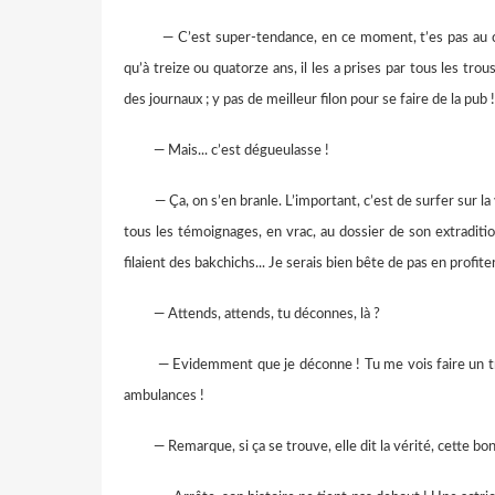
— C’est super-tendance, en ce moment, t’es pas au cou
qu’à treize ou quatorze ans, il les a prises par tous les trou
des journaux ; y pas de meilleur filon pour se faire de la pub !
— Mais... c’est dégueulasse !
— Ça, on s’en branle. L’important, c’est de surfer sur la 
tous les témoignages, en vrac, au dossier de son extradition
filaient des bakchichs... Je serais bien bête de pas en profiter
— Attends, attends, tu déconnes, là ?
— Evidemment que je déconne ! Tu me vois faire un truc pa
ambulances !
— Remarque, si ça se trouve, elle dit la vérité, cette bonn