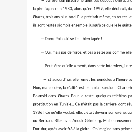
— Arrête, son histoire ne tient pas debout ! Une actrice r
la pire façon » en 1983, alors qu’en 1999, elle déclarait, d
Pirates
, trois ans plus tard. Elle précisait même, en toutes let
ils sont restés six mois ensemble, jusqu’à ce qu’elle le quitt
— Donc, Polanski se l’est bien tapée !
— Oui, mais pas de force, et pas à seize ans comme elle 
— Peut-être qu’elle a menti, dans cette interview, juste p
— Et aujourd’hui, elle remet les pendules à l’heure par a
Non, ma cocotte, la réalité est bien plus sordide : Charlot
Polanski dans
Pirates
. Pour le reste, quelques téléfilms p
prostitution en Tunisie... Ce n’était pas la carrière dont r
1986 ! Ce qu’elle voulait, elle, c’était devenir son égérie, q
ou Bertrand Blier avec Anouk Grimberg. Malheureusement po
Dur-dur, après avoir frôlé la gloire ! On imagine sans peine 