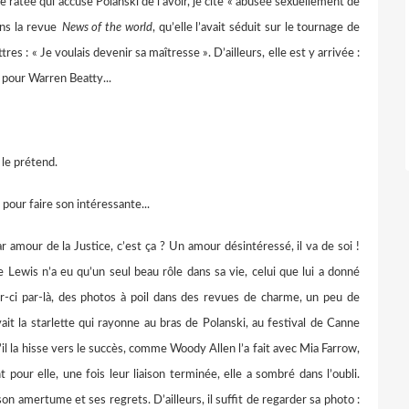
atée qui accuse Polanski de l’avoir, je cite « abusée sexuellement de
ans la revue
News of the world
, qu’elle l’avait séduit sur le tournage de
tres : « Je voulais devenir sa maîtresse ». D’ailleurs, elle est y arrivée :
e pour Warren Beatty...
le prétend.
our faire son intéressante...
mour de la Justice, c’est ça ? Un amour désintéressé, il va de soi !
te Lewis n’a eu qu’un seul beau rôle dans sa vie, celui que lui a donné
ar-ci par-là, des photos à poil dans des revues de charme, un peu de
êvait la starlette qui rayonne au bras de Polanski, au festival de Canne
u’il la hisse vers le succès, comme Woody Allen l’a fait avec Mia Farrow,
ur elle, une fois leur liaison terminée, elle a sombré dans l’oubli.
son amertume et ses regrets. D’ailleurs, il suffit de regarder sa photo :