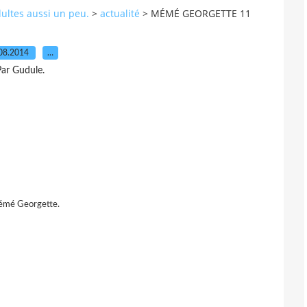
dultes aussi un peu.
>
actualité
>
MÉMÉ GEORGETTE 11
08.2014
…
ar Gudule.
mémé Georgette.