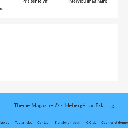
Pris sur le vif
interviou imaginaire
der
Thème Magazine © - Hébergé par
Eklablog
klablog
Top articles
Contact
Signaler un abus
C.G.U.
Cookies et donné