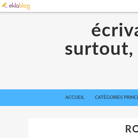
écriv
surtout,
ACCUEIL
CATÉGORIES PRINC
RO