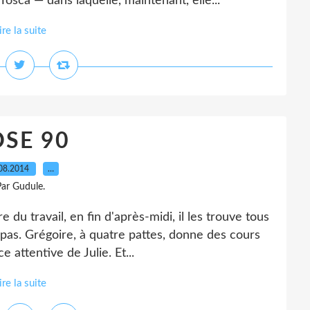
osca — dans laquelle, maintenant, elle...
ire la suite
SE 90
08.2014
…
ar Gudule.
travail, en fin d'après-midi, il les trouve tous
repas. Grégoire, à quatre pattes, donne des cours
e attentive de Julie. Et...
ire la suite