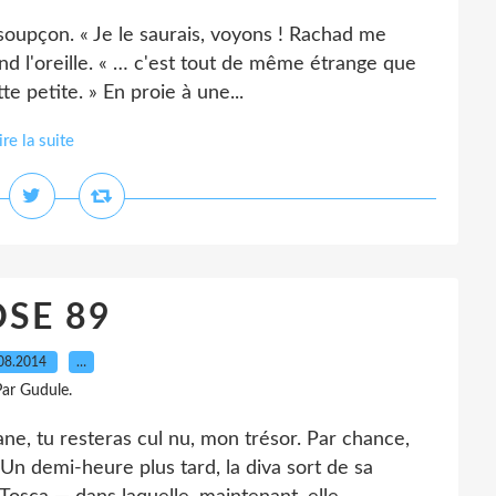
 soupçon. « Je le saurais, voyons ! Rachad me
end l'oreille. « … c'est tout de même étrange que
e petite. » En proie à une...
ire la suite
SE 89
08.2014
…
ar Gudule.
e, tu resteras cul nu, mon trésor. Par chance,
Un demi-heure plus tard, la diva sort de sa