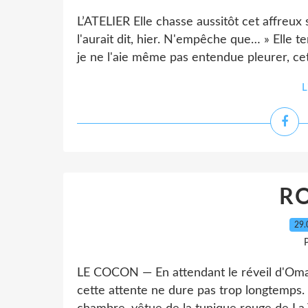
L’ATELIER Elle chasse aussitôt cet affreux
l'aurait dit, hier. N'empêche que… » Elle t
je ne l'aie même pas entendue pleurer, cett
L
RO
29.
P
LE COCON — En attendant le réveil d'Oman
cette attente ne dure pas trop longtemps. 