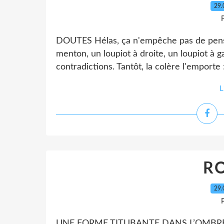
29.
P
DOUTES Hélas, ça n'empêche pas de penser
menton, un loupiot à droite, un loupiot à 
contradictions. Tantôt, la colère l'emporte 
L
RO
29.
P
UNE FORME TITUBANTE DANS L’OMBRE Vin