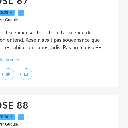
SE 87
08.2014
…
ar Gudule.
 silencieuse. Très. Trop. Un silence de
u'on entend. Rose n'avait pas souvenance que
t une habitation riante, jadis. Pas un mausolée...
ire la suite
SE 88
08.2014
…
ar Gudule.