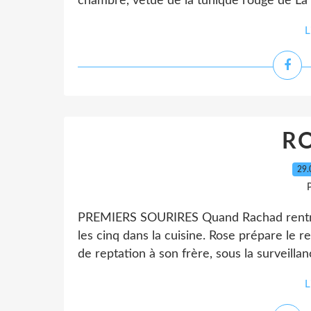
chambre, vêtue de la tunique rouge de La T
L
RO
29.
P
PREMIERS SOURIRES Quand Rachad rentre du 
les cinq dans la cuisine. Rose prépare le 
de reptation à son frère, sous la surveillanc
L