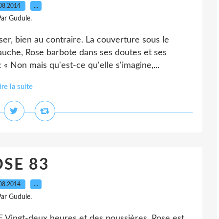
08.2014
…
ar Gudule.
, bien au contraire. La couverture sous le
gauche, Rose barbote dans ses doutes et ses
: « Non mais qu'est-ce qu'elle s'imagine,...
ire la suite
SE 83
08.2014
…
ar Gudule.
gt-deux heures et des poussières. Rose est