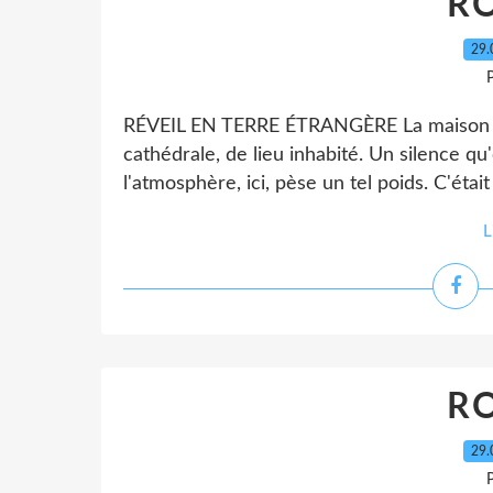
RO
29.
P
RÉVEIL EN TERRE ÉTRANGÈRE La maison est
cathédrale, de lieu inhabité. Un silence q
l'atmosphère, ici, pèse un tel poids. C'étai
L
RO
29.
P