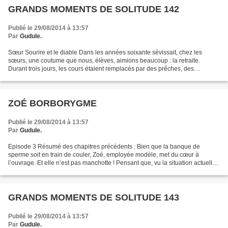
GRANDS MOMENTS DE SOLITUDE 142
Publié le 29/08/2014 à 13:57
Par
Gudule.
Sœur Sourire et le diable Dans les années soixante sévissait, chez les
sœurs, une coutume que nous, élèves, aimions beaucoup : la retraite.
Durant trois jours, les cours étaient remplacés par des prêches, des
méditations et des chants religieux. Afin...
ZOÉ BORBORYGME
Publié le 29/08/2014 à 13:57
Par
Gudule.
Episode 3 Résumé des chapitres précédents : Bien que la banque de
sperme soit en train de couler, Zoé, employée modèle, met du cœur à
l’ouvrage. Et elle n’est pas manchotte ! Pensant que, vu la situation actuelle
de la banque, ce n’était pas le moment...
GRANDS MOMENTS DE SOLITUDE 143
Publié le 29/08/2014 à 13:57
Par
Gudule.