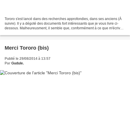
Tororo s'est lancé dans des recherches approfondies, dans ses anciens (À
suivre). Il y a dégoté des documents fort intéressants que je vous livre ci-
dessous. Malheureusment, il semble que, conformément à ce que m'écrivait
Delporte, le dessin de Franquin...
Merci Tororo (bis)
Publié le 29/08/2014 à 13:57
Par
Gudule.