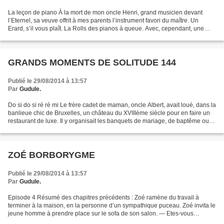
La leçon de piano À la mort de mon oncle Henri, grand musicien devant
l’Eternel, sa veuve offrit à mes parents l’instrument favori du maître. Un
Erard, s’il vous plaît. La Rolls des pianos à queue. Avec, cependant, une
obligation : qu’il « revive » sous...
GRANDS MOMENTS DE SOLITUDE 144
Publié le 29/08/2014 à 13:57
Par
Gudule.
Do si do si ré ré mi Le frère cadet de maman, oncle Albert, avait loué, dans la
banlieue chic de Bruxelles, un château du XVIIIème siècle pour en faire un
restaurant de luxe. Il y organisait les banquets de mariage, de baptême ou
de communion de la riche...
ZOÉ BORBORYGME
Publié le 29/08/2014 à 13:57
Par
Gudule.
Episode 4 Résumé des chapitres précédents : Zoé ramène du travail à
terminer à la maison, en la personne d’un sympathique puceau. Zoé invita le
jeune homme à prendre place sur le sofa de son salon. — Etes-vous
favorable à la suppression des intermédiaires...