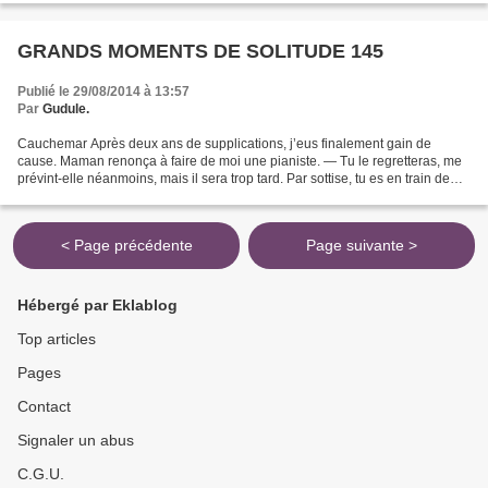
GRANDS MOMENTS DE SOLITUDE 145
Publié le 29/08/2014 à 13:57
Par
Gudule.
Cauchemar Après deux ans de supplications, j’eus finalement gain de
cause. Maman renonça à faire de moi une pianiste. — Tu le regretteras, me
prévint-elle néanmoins, mais il sera trop tard. Par sottise, tu es en train de
compromettre un brillant avenir...
< Page précédente
Page suivante >
Hébergé par Eklablog
Top articles
Pages
Contact
Signaler un abus
C.G.U.