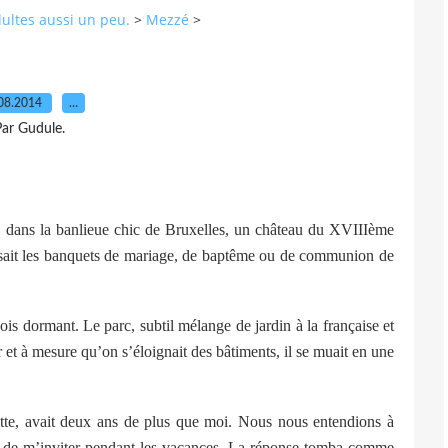
dultes aussi un peu.
>
Mezzé
>
08.2014
…
ar Gudule.
é, dans la banlieue chic de Bruxelles, un château du XVIIIème
anisait les banquets de mariage, de baptême ou de communion de
ois dormant. Le parc, subtil mélange de jardin à la française et
 et à mesure qu’on s’éloignait des bâtiments, il se muait en une
nette, avait deux ans de plus que moi. Nous nous entendions à
e de m’inviter pendant les vacances. La réponse tomba comme