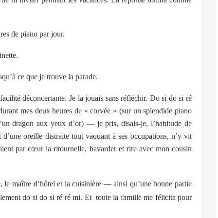
es de piano par jour.
nette.
squ’à ce que je trouve la parade.
cilité déconcertante. Je la jouais sans réfléchir. Do si do si ré
e, durant mes deux heures de « corvée » (sur un splendide piano
’un dragon aux yeux d’or) — je pris, disais-je, l’habitude de
 d’une oreille distraite tout vaquant à ses occupations, n’y vit
aient par cœur la ritournelle, bavarder et rire avec mon cousin
 le maître d’hôtel et la cuisinière — ainsi qu’une bonne partie
lement do si do si ré ré mi. Et
toute la famille me félicita pour