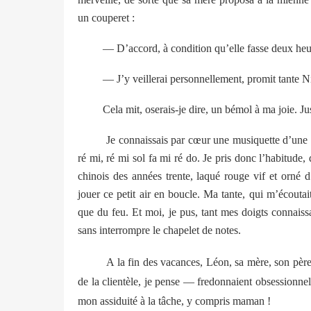
un couperet :
— D’accord, à condition qu’elle fasse deux heur
— J’y veillerai personnellement, promit tante Ni
Cela mit, oserais-je dire, un bémol à ma joie. Ju
Je connaissais par cœur une musiquette d’une fa
ré mi, ré mi sol fa mi ré do. Je pris donc l’habitud
chinois des années trente, laqué rouge vif et orné d
jouer ce petit air en boucle. Ma tante, qui m’écoutait
que du feu. Et moi, je pus, tant mes doigts connaiss
sans interrompre le chapelet de notes.
A la fin des vacances, Léon, sa mère, son père,
de la clientèle, je pense — fredonnaient obsessionnel
mon assiduité à la tâche, y compris maman !