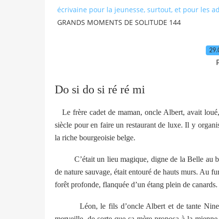
écrivaine pour la jeunesse, surtout, et pour les a
GRANDS MOMENTS DE SOLITUDE 144
29.
P
Do si do si ré ré mi
Le frère cadet de maman, oncle Albert, avait lou
siècle pour en faire un restaurant de luxe. Il y org
la riche bourgeoisie belge.
C’était un lieu magique, digne de la Belle au b
de nature sauvage, était entouré de hauts murs. Au fur
forêt profonde, flanquée d’un étang plein de canards.
Léon, le fils d’oncle Albert et de tante Ni
merveille, de sorte que sa mère proposa à la mienn