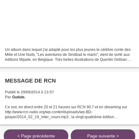
Un album dans lequel j'ai adapté pour les plus jeunes le célèbre conte des
Mille et Une Nuits, "Les aventures de Sindbad le marin", vient de sortir aux
éditions Mijade, en Belgique. Très belles illustrations de Quentin Gréban.
http://www.mijade.be/je...
MESSAGE DE RCN
Publié le 29/08/2014 à 13:57
Par
Gudule.
Ce soir, en direct entre 20 et 21 heures sur RCN 90.7 et en streaming sur
http://www.rcn-radio.org/wp-content/uploads/wp-BD-
jplayer/2014_02_19_inter_cours.mp3 , la vingt-quatrième édition
d'Intercours sur RCN sera cravachée par Madeleine Bertolotti, avec...
< Page précédente
Page suivante >