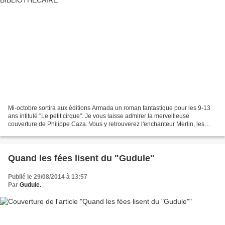
Mi-octobre sortira aux éditions Armada un roman fantastique pour les 9-13
ans intitulé "Le petit cirque". Je vous laisse admirer la merveilleuse
couverture de Philippe Caza. Vous y retrouverez l'enchanteur Merlin, les
fées Viviane et Morgane, ainsi qu'Arthur...
Quand les fées lisent du "Gudule"
Publié le 29/08/2014 à 13:57
Par
Gudule.