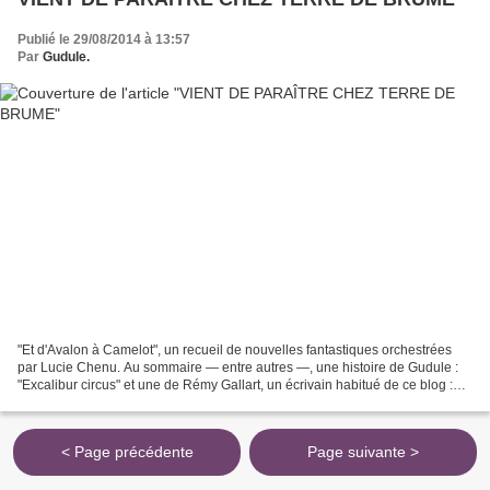
Publié le 29/08/2014 à 13:57
Par
Gudule.
"Et d'Avalon à Camelot", un recueil de nouvelles fantastiques orchestrées
par Lucie Chenu. Au sommaire — entre autres —, une histoire de Gudule :
"Excalibur circus" et une de Rémy Gallart, un écrivain habitué de ce blog :
"Voyage sans retour", que je...
< Page précédente
Page suivante >