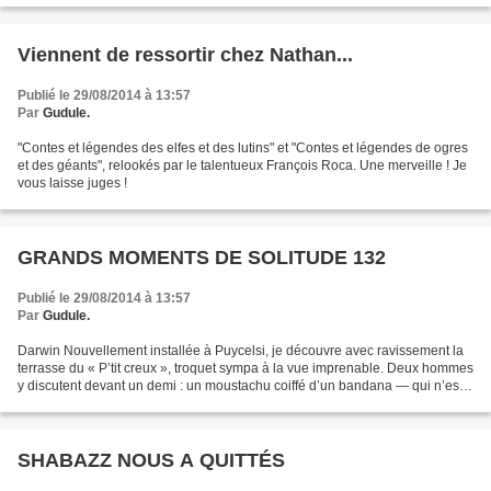
Viennent de ressortir chez Nathan...
Publié le 29/08/2014 à 13:57
Par
Gudule.
"Contes et légendes des elfes et des lutins" et "Contes et légendes de ogres
et des géants", relookés par le talentueux François Roca. Une merveille ! Je
vous laisse juges !
GRANDS MOMENTS DE SOLITUDE 132
Publié le 29/08/2014 à 13:57
Par
Gudule.
Darwin Nouvellement installée à Puycelsi, je découvre avec ravissement la
terrasse du « P’tit creux », troquet sympa à la vue imprenable. Deux hommes
y discutent devant un demi : un moustachu coiffé d’un bandana — qui n’est
autre que le patron du lieu...
SHABAZZ NOUS A QUITTÉS