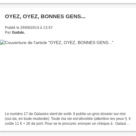
OYEZ, OYEZ, BONNES GENS...
Publié le 29/08/2014 à 13:57
Par
Gudule.
Le numéro 17 de Galaxies vient de sortir. Il publie un gros dossier sur moi
(oui-da, en toute modestie). Toute ma vie est dévoilée (attention les yeux !). Il
coûte 11 € + 2€ de port. Pour se le procurer, envoyer un chèque à : Galaxies
3A, 34 rue Jean...