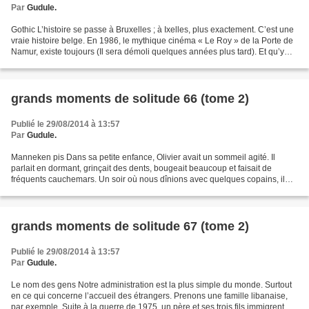
Par
Gudule.
Gothic L’histoire se passe à Bruxelles ; à Ixelles, plus exactement. C’est une
vraie histoire belge. En 1986, le mythique cinéma « Le Roy » de la Porte de
Namur, existe toujours (Il sera démoli quelques années plus tard). Et qu’y
joue-t-on ? — Wahou !...
grands moments de solitude 66 (tome 2)
Publié le 29/08/2014 à 13:57
Par
Gudule.
Manneken pis Dans sa petite enfance, Olivier avait un sommeil agité. Il
parlait en dormant, grinçait des dents, bougeait beaucoup et faisait de
fréquents cauchemars. Un soir où nous dînions avec quelques copains, il
battit tous ses records. Aux alentours...
grands moments de solitude 67 (tome 2)
Publié le 29/08/2014 à 13:57
Par
Gudule.
Le nom des gens Notre administration est la plus simple du monde. Surtout
en ce qui concerne l’accueil des étrangers. Prenons une famille libanaise,
par exemple. Suite à la guerre de 1975, un père et ses trois fils immigrent en