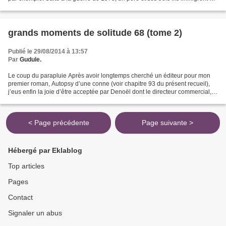
France, où vivent déjà...
grands moments de solitude 68 (tome 2)
Publié le 29/08/2014 à 13:57
Par
Gudule.
Le coup du parapluie Après avoir longtemps cherché un éditeur pour mon
premier roman, Autopsy d’une conne (voir chapitre 93 du présent recueil),
j’eus enfin la joie d’être acceptée par Denoël dont le directeur commercial,
Bernard W. cherchait des auteurs...
< Page précédente
Page suivante >
Hébergé par Eklablog
Top articles
Pages
Contact
Signaler un abus