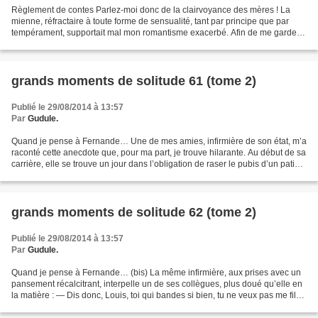
Règlement de contes Parlez-moi donc de la clairvoyance des mères ! La
mienne, réfractaire à toute forme de sensualité, tant par principe que par
tempérament, supportait mal mon romantisme exacerbé. Afin de me garder
dans le droit chemin, elle éloignait...
grands moments de solitude 61 (tome 2)
Publié le 29/08/2014 à 13:57
Par
Gudule.
Quand je pense à Fernande… Une de mes amies, infirmière de son état, m’a
raconté cette anecdote que, pour ma part, je trouve hilarante. Au début de sa
carrière, elle se trouve un jour dans l’obligation de raser le pubis d’un patient
bien monté. Cette...
grands moments de solitude 62 (tome 2)
Publié le 29/08/2014 à 13:57
Par
Gudule.
Quand je pense à Fernande… (bis) La même infirmière, aux prises avec un
pansement récalcitrant, interpelle un de ses collègues, plus doué qu’elle en
la matière : — Dis donc, Louis, toi qui bandes si bien, tu ne veux pas me filer
un coup de main ? Elle...