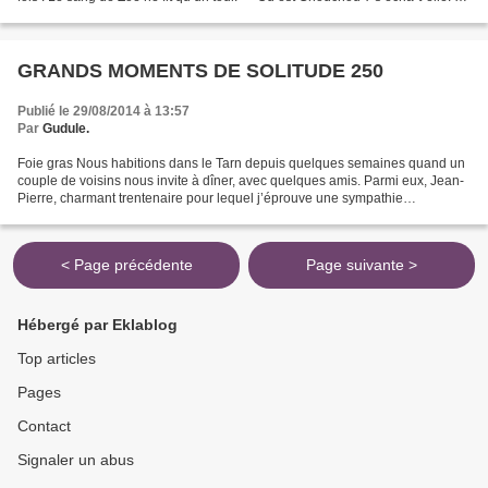
cet instant précis, un hurlement...
GRANDS MOMENTS DE SOLITUDE 250
Publié le 29/08/2014 à 13:57
Par
Gudule.
Foie gras Nous habitions dans le Tarn depuis quelques semaines quand un
couple de voisins nous invite à dîner, avec quelques amis. Parmi eux, Jean-
Pierre, charmant trentenaire pour lequel j’éprouve une sympathie
immédiate. Forcément : il est fan de BD....
< Page précédente
Page suivante >
Hébergé par Eklablog
Top articles
Pages
Contact
Signaler un abus