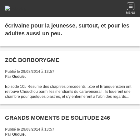
MENU
écrivaine pour la jeunesse, surtout, et pour les
adultes aussi un peu.
ZOÉ BORBORYGME
Publié le 29/08/2014 à 13:57
Par
Gudule.
Episode 105 Résumé des chapitres précédents : Zoé et Branquenstein ont
retrouvé Chouchou parmi les mendiants du caravensérail. Ils louèrent une
chambre pour quelques piastres, et s’y enfermèrent à l’abri des regards.
Ainsi, tandis que Branquenstein couvrait...
GRANDS MOMENTS DE SOLITUDE 246
Publié le 29/08/2014 à 13:57
Par
Gudule.