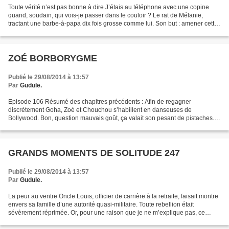
Toute vérité n’est pas bonne à dire J’étais au téléphone avec une copine
quand, soudain, qui vois-je passer dans le couloir ? Le rat de Mélanie,
tractant une barbe-à-papa dix fois grosse comme lui. Son but : amener cette
friandise, piquée dans la cuisine,...
ZOÉ BORBORYGME
Publié le 29/08/2014 à 13:57
Par
Gudule.
Episode 106 Résumé des chapitres précédents : Afin de regagner
discrètement Goha, Zoé et Chouchou s’habillent en danseuses de
Bollywood. Bon, question mauvais goût, ça valait son pesant de pistaches.
En revanche, qui eût pu deviner que sous cette défroque...
GRANDS MOMENTS DE SOLITUDE 247
Publié le 29/08/2014 à 13:57
Par
Gudule.
La peur au ventre Oncle Louis, officier de carrière à la retraite, faisait montre
envers sa famille d’une autorité quasi-militaire. Toute rebellion était
sévèrement réprimée. Or, pour une raison que je ne m’explique pas, ce
foudre de guerre estimait le...