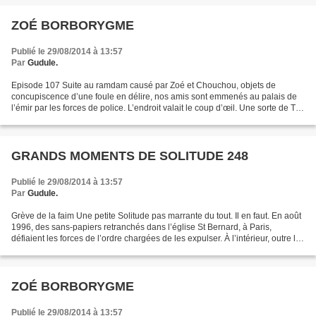
ZOÉ BORBORYGME
Publié le 29/08/2014 à 13:57
Par
Gudule.
Episode 107 Suite au ramdam causé par Zoé et Chouchou, objets de
concupiscence d’une foule en délire, nos amis sont emmenés au palais de
l’émir par les forces de police. L’endroit valait le coup d’œil. Une sorte de Taj-
Mahal, en plus luxueux, entouré...
GRANDS MOMENTS DE SOLITUDE 248
Publié le 29/08/2014 à 13:57
Par
Gudule.
Grève de la faim Une petite Solitude pas marrante du tout. Il en faut. En août
1996, des sans-papiers retranchés dans l’église St Bernard, à Paris,
défiaient les forces de l’ordre chargées de les expulser. À l’intérieur, outre les
mères et les enfants,...
ZOÉ BORBORYGME
Publié le 29/08/2014 à 13:57