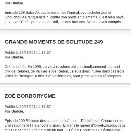
Par
Gudule.
Episode 108 Baba-Akrout, le gérant de l’émirat, veut acheter Zoé et
Chouchou à Branquenstein, contre son poids en diamants. C’est bien payé,
je trouve ! Ce fut promptement fait, et sans bavures. Avant d’avoir compris ce
qui lui arrivait, Branquenstein...
GRANDS MOMENTS DE SOLITUDE 249
Publié le 29/08/2014 à 13:57
Par
Gudule.
Crème brûlée En 1996, La vie à reculons obtient simultanément le grand
prix de Rennes, de Vannes et de Redon. Je suis donc invitée dans ces trois
villes de Bretagne, à des dates différentes, pour y recevoir ma récompense.
Or, si cette cérémonie se déroule...
ZOÉ BORBORYGME
Publié le 29/08/2014 à 13:57
Par
Gudule.
Episode 109 Résumé des chapitre précédents : Décidément Chouchou est
une savonnette ! Il a encore disparu. Et dans le harem d’Ibn-el-Zarzour, cette
fois ! Le sang de Zoé ne fit qu’un tour. — Où est Chouchou ? s’écria-t-elle. A