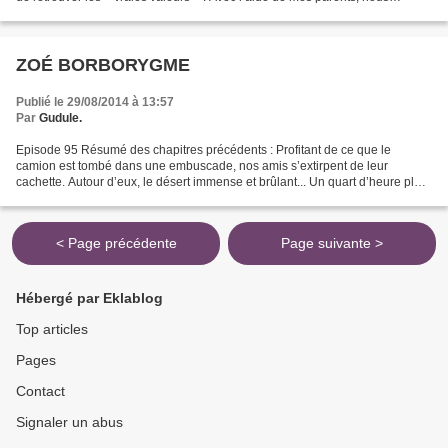
achetons, en bordure du village...
ZOÉ BORBORYGME
Publié le 29/08/2014 à 13:57
Par
Gudule.
Episode 95 Résumé des chapitres précédents : Profitant de ce que le
camion est tombé dans une embuscade, nos amis s’extirpent de leur
cachette. Autour d’eux, le désert immense et brûlant... Un quart d’heure plus
tard, le camion en flamme explosait. Aucun...
< Page précédente
Page suivante >
Hébergé par Eklablog
Top articles
Pages
Contact
Signaler un abus