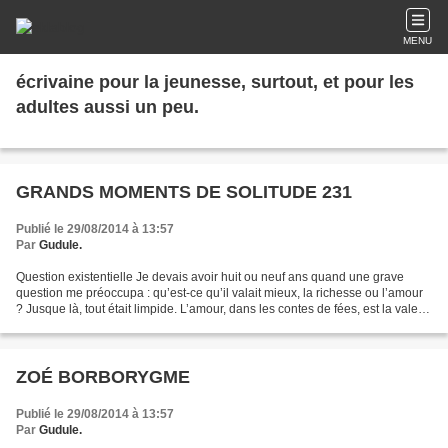
MENU
écrivaine pour la jeunesse, surtout, et pour les
adultes aussi un peu.
GRANDS MOMENTS DE SOLITUDE 231
Publié le 29/08/2014 à 13:57
Par
Gudule.
Question existentielle Je devais avoir huit ou neuf ans quand une grave
question me préoccupa : qu’est-ce qu’il valait mieux, la richesse ou l’amour
? Jusque là, tout était limpide. L’amour, dans les contes de fées, est la valeur
suprême ; c’était donc...
ZOÉ BORBORYGME
Publié le 29/08/2014 à 13:57
Par
Gudule.