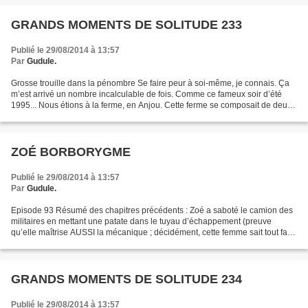
GRANDS MOMENTS DE SOLITUDE 233
Publié le 29/08/2014 à 13:57
Par
Gudule.
Grosse trouille dans la pénombre Se faire peur à soi-même, je connais. Ça
m’est arrivé un nombre incalculable de fois. Comme ce fameux soir d’été
1995... Nous étions à la ferme, en Anjou. Cette ferme se composait de deux
bâtiments : une maison d’habitation,...
ZOÉ BORBORYGME
Publié le 29/08/2014 à 13:57
Par
Gudule.
Episode 93 Résumé des chapitres précédents : Zoé a saboté le camion des
militaires en mettant une patate dans le tuyau d’échappement (preuve
qu’elle maîtrise AUSSI la mécanique ; décidément, cette femme sait tout faire
avec ses petites mains !) Ayant...
GRANDS MOMENTS DE SOLITUDE 234
Publié le 29/08/2014 à 13:57