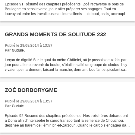
Episode 91 Résumé des chapitres précédents : Zoé retraverse le bois de
Boulogne en sens inverse, pour aller préparer ses bagages. Tout en
louvoyant entre les travailleuses et leurs clients — debout, assis, accroupis,
voire allongés dans les fougères —,...
GRANDS MOMENTS DE SOLITUDE 232
Publié le 29/08/2014 à 13:57
Par
Gudule.
Leçon de dignité Sur le quai du métro Châtelet, où je passais deux fois par
jour pour aller et revenir du boulot, s’était installé un groupe de clodos. Ils y
vivaient peinardement, faisant la manche, dormant, bouffant et picolant sans
souci des vigiles...
ZOÉ BORBORYGME
Publié le 29/08/2014 à 13:57
Par
Gudule.
Episode 92 Résumé des chapitres précédents : Nos trois héros débarquent
à Doha afin d’intercepter le cargo transportant la semence de Chouchou,
destinée au harem de l’émir Ibn-et-Zarzour . Quand le cargo s’engagea dans
le Golfe persique, Zoé le guettait...