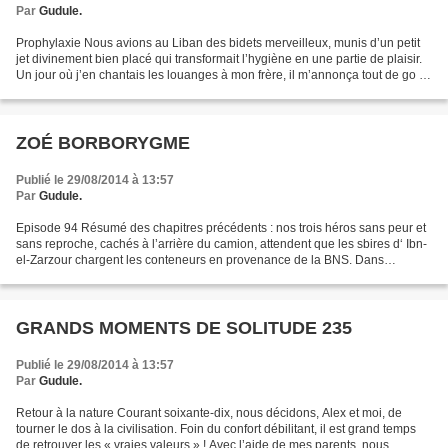
Par
Gudule.
Prophylaxie Nous avions au Liban des bidets merveilleux, munis d’un petit
jet divinement bien placé qui transformait l’hygiène en une partie de plaisir.
Un jour où j’en chantais les louanges à mon frère, il m’annonça tout de go :
— Tu sais que maintenant,...
ZOÉ BORBORYGME
Publié le 29/08/2014 à 13:57
Par
Gudule.
Episode 94 Résumé des chapitres précédents : nos trois héros sans peur et
sans reproche, cachés à l’arrière du camion, attendent que les sbires d‘ Ibn-
el-Zarzour chargent les conteneurs en provenance de la BNS. Dans
l’obscurité suffocante de leur cachette,...
GRANDS MOMENTS DE SOLITUDE 235
Publié le 29/08/2014 à 13:57
Par
Gudule.
Retour à la nature Courant soixante-dix, nous décidons, Alex et moi, de
tourner le dos à la civilisation. Foin du confort débilitant, il est grand temps
de retrouver les « vraies valeurs » ! Avec l’aide de mes parents, nous