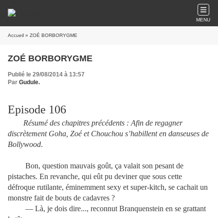
MENU
Accueil
» ZOÉ BORBORYGME
ZOÉ BORBORYGME
Publié le 29/08/2014 à 13:57
Par
Gudule.
Episode 106
Résumé des chapitres précédents : Afin de regagner
discrètement Goha, Zoé et Chouchou s’habillent en danseuses de
Bollywood
.
Bon, question mauvais goût, ça valait son pesant de
pistaches. En revanche, qui eût pu deviner que sous cette
défroque rutilante, éminemment sexy et super-kitch, se cachait un
monstre fait de bouts de cadavres ?
— Là, je dois dire..., reconnut Branquenstein en se grattant