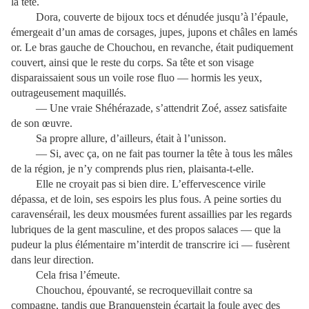
la tête.
Dora, couverte de bijoux tocs et dénudée jusqu’à l’épaule,
émergeait d’un amas de corsages, jupes, jupons et châles en lamés
or. Le bras gauche de Chouchou, en revanche, était pudiquement
couvert, ainsi que le reste du corps. Sa tête et son visage
disparaissaient sous un voile rose fluo — hormis les yeux,
outrageusement maquillés.
— Une vraie Shéhérazade, s’attendrit Zoé, assez satisfaite
de son œuvre.
Sa propre allure, d’ailleurs, était à l’unisson.
— Si, avec ça, on ne fait pas tourner la tête à tous les mâles
de la région, je n’y comprends plus rien, plaisanta-t-elle.
Elle ne croyait pas si bien dire. L’effervescence virile
dépassa, et de loin, ses espoirs les plus fous. A peine sorties du
caravensérail, les deux mousmées furent assaillies par les regards
lubriques de la gent masculine, et des propos salaces — que la
pudeur la plus élémentaire m’interdit de transcrire ici — fusèrent
dans leur direction.
Cela frisa l’émeute.
Chouchou, épouvanté, se recroquevillait contre sa
compagne, tandis que Branquenstein écartait la foule avec des