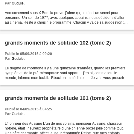
Par
Gudule.
Accouchement sous X Bon, la provo, j’aime ça, ce n’est un secret pour
personne. Un soir de 1977, avec quelques copains, nous décidons d’aller
au cinéma. Reste à choisir le programme. Chacun y va de sa suggestion ;
perso, j’opte pour un film de boules....
grands moments de solitude 102 (tome 2)
Publié le 05/09/2015 à 09:20
Par
Gudule.
Le dogme de l'hormone Il y a une quinzaine d’années, quand les premiers
symptômes de la pré-ménopause sont apparus, j'en ai, comme tout le
monde, informé mon toubib. Réaction immédiate : — Je vais vous prescrire
des hormones. Je refusai, arguant que mon...
grands moments de solitude 101 (tome 2)
Publié le 04/09/2015 à 04:25
Par
Gudule.
L'honneur des Aussine L’un de nos voisins, monsieur Aussine, chasseur
notoire, était l’heureux propriétaire d’une chienne boxer jolie comme tout.
Une bête charmante, affectueuse, prénommée Reine, que mes enfants