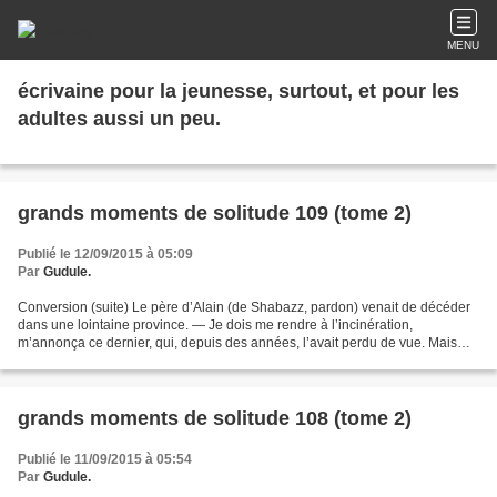
MENU
écrivaine pour la jeunesse, surtout, et pour les
adultes aussi un peu.
grands moments de solitude 109 (tome 2)
Publié le 12/09/2015 à 05:09
Par
Gudule.
Conversion (suite) Le père d’Alain (de Shabazz, pardon) venait de décéder
dans une lointaine province. — Je dois me rendre à l’incinération,
m’annonça ce dernier, qui, depuis des années, l’avait perdu de vue. Mais
j’ignore où ça se passe et comment on...
grands moments de solitude 108 (tome 2)
Publié le 11/09/2015 à 05:54
Par
Gudule.