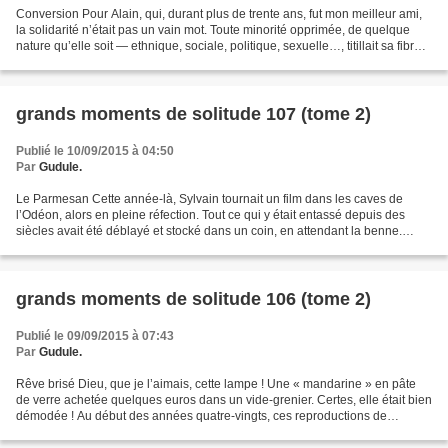
Conversion Pour Alain, qui, durant plus de trente ans, fut mon meilleur ami,
la solidarité n’était pas un vain mot. Toute minorité opprimée, de quelque
nature qu’elle soit — ethnique, sociale, politique, sexuelle…, titillait sa fibre
empathique, au point...
grands moments de solitude 107 (tome 2)
Publié le 10/09/2015 à 04:50
Par
Gudule.
Le Parmesan Cette année-là, Sylvain tournait un film dans les caves de
l’Odéon, alors en pleine réfection. Tout ce qui y était entassé depuis des
siècles avait été déblayé et stocké dans un coin, en attendant la benne.
Ayant besoin d’accessoires pour...
grands moments de solitude 106 (tome 2)
Publié le 09/09/2015 à 07:43
Par
Gudule.
Rêve brisé Dieu, que je l’aimais, cette lampe ! Une « mandarine » en pâte
de verre achetée quelques euros dans un vide-grenier. Certes, elle était bien
démodée ! Au début des années quatre-vingts, ces reproductions de
luminaires Art déco faisaient fureur...