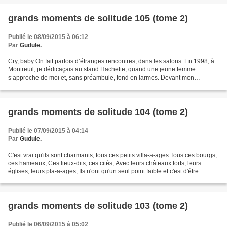
grands moments de solitude 105 (tome 2)
Publié le 08/09/2015 à 06:12
Par
Gudule.
Cry, baby On fait parfois d’étranges rencontres, dans les salons. En 1998, à
Montreuil, je dédicaçais au stand Hachette, quand une jeune femme
s’approche de moi et, sans préambule, fond en larmes. Devant mon
ahurissement (et celui de mes collègues), elle...
grands moments de solitude 104 (tome 2)
Publié le 07/09/2015 à 04:14
Par
Gudule.
C'est vrai qu'ils sont charmants, tous ces petits villa-a-ages Tous ces bourgs,
ces hameaux, Ces lieux-dits, ces cités, Avec leurs châteaux forts, leurs
églises, leurs pla-a-ages, Ils n'ont qu'un seul point faible et c'est d'être
habités… (Brassens) Chaque...
grands moments de solitude 103 (tome 2)
Publié le 06/09/2015 à 05:02