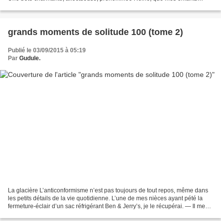
prenaient plaisir à caresser à travers...
grands moments de solitude 100 (tome 2)
Publié le 03/09/2015 à 05:19
Par
Gudule.
La glacière L’anticonformisme n’est pas toujours de tout repos, même dans
les petits détails de la vie quotidienne. L’une de mes nièces ayant pété la
fermeture-éclair d’un sac réfrigérant Ben & Jerry’s, je le récupérai. — Il me
servira de sac de plage,...