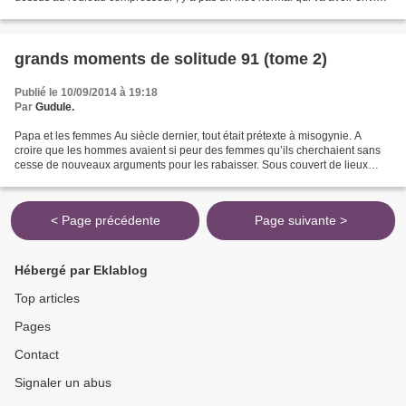
de prendre une balayette...
grands moments de solitude 91 (tome 2)
Publié le 10/09/2014 à 19:18
Par
Gudule.
Papa et les femmes Au siècle dernier, tout était prétexte à misogynie. A
croire que les hommes avaient si peur des femmes qu’ils cherchaient sans
cesse de nouveaux arguments pour les rabaisser. Sous couvert de lieux
communs faussement scientifiques —...
< Page précédente
Page suivante >
Hébergé par Eklablog
Top articles
Pages
Contact
Signaler un abus