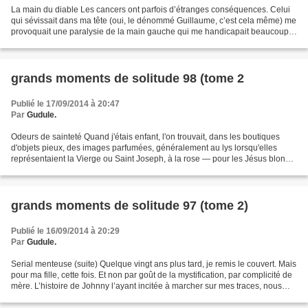
La main du diable Les cancers ont parfois d’étranges conséquences. Celui
qui sévissait dans ma tête (oui, le dénommé Guillaume, c’est cela même) me
provoquait une paralysie de la main gauche qui me handicapait beaucoup
— pour écrire, en particulier. Car...
grands moments de solitude 98 (tome 2
Publié le 17/09/2014 à 20:47
Par
Gudule.
Odeurs de sainteté Quand j'étais enfant, l'on trouvait, dans les boutiques
d'objets pieux, des images parfumées, généralement au lys lorsqu'elles
représentaient la Vierge ou Saint Joseph, à la rose — pour les Jésus blonds
et les angelots joufflus ou,...
grands moments de solitude 97 (tome 2)
Publié le 16/09/2014 à 20:29
Par
Gudule.
Serial menteuse (suite) Quelque vingt ans plus tard, je remis le couvert. Mais
pour ma fille, cette fois. Et non par goût de la mystification, par complicité de
mère. L’histoire de Johnny l’ayant incitée à marcher sur mes traces, nous
ressuscitâmes le...