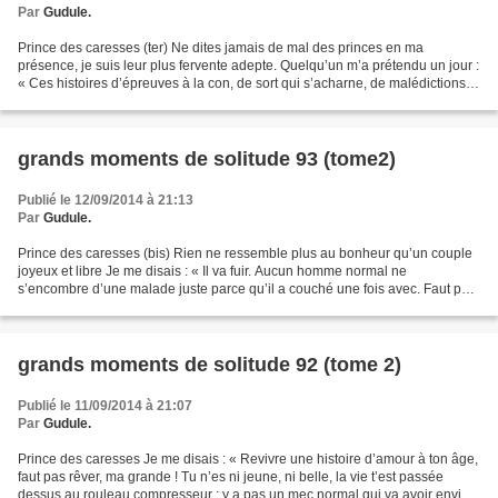
Par
Gudule.
Prince des caresses (ter) Ne dites jamais de mal des princes en ma
présence, je suis leur plus fervente adepte. Quelqu’un m’a prétendu un jour :
« Ces histoires d’épreuves à la con, de sort qui s’acharne, de malédictions,
de duels sans merci, c’est du...
grands moments de solitude 93 (tome2)
Publié le 12/09/2014 à 21:13
Par
Gudule.
Prince des caresses (bis) Rien ne ressemble plus au bonheur qu’un couple
joyeux et libre Je me disais : « Il va fuir. Aucun homme normal ne
s’encombre d’une malade juste parce qu’il a couché une fois avec. Faut pas
rêver, ma grande ! Ce genre de truc...
grands moments de solitude 92 (tome 2)
Publié le 11/09/2014 à 21:07
Par
Gudule.
Prince des caresses Je me disais : « Revivre une histoire d’amour à ton âge,
faut pas rêver, ma grande ! Tu n’es ni jeune, ni belle, la vie t’est passée
dessus au rouleau compresseur ; y a pas un mec normal qui va avoir envie