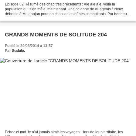
Episode 62 Résumé des chapitres précédents : Aïe aïe aïe, voilà la
population qui s’en mêle, maintenant. Une colonne de villageois furieux
déboule à Maldonjon pour en chasser les bébés combattants. Par bonheur,
quand la troupe hurlante envahit le château,...
GRANDS MOMENTS DE SOLITUDE 204
Publié le 29/08/2014 à 13:57
Par
Gudule.
Echec et mat Je n’ai jamais aimé les voyages. Hors de leur territoire, les