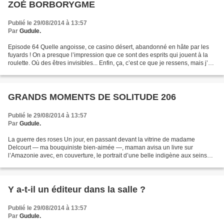
ZOÉ BORBORYGME
Publié le 29/08/2014 à 13:57
Par
Gudule.
Episode 64 Quelle angoisse, ce casino désert, abandonné en hâte par les
fuyards ! On a presque l’impression que ce sont des esprits qui jouent à la
roulette. Où des êtres invisibles... Enfin, ça, c’est ce que je ressens, mais j’ai
trop d’imagination,...
GRANDS MOMENTS DE SOLITUDE 206
Publié le 29/08/2014 à 13:57
Par
Gudule.
La guerre des roses Un jour, en passant devant la vitrine de madame
Delcourt — ma bouquiniste bien-aimée —, maman avisa un livre sur
l’Amazonie avec, en couverture, le portrait d’une belle indigène aux seins
nus. Son chaste sang ne fit qu’un tour. Se...
Y a-t-il un éditeur dans la salle ?
Publié le 29/08/2014 à 13:57
Par
Gudule.