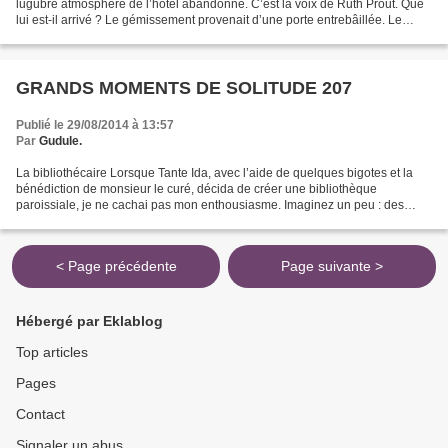
lugubre atmosphère de l’hôtel abandonné. C’est la voix de Ruth Prout. Que
lui est-il arrivé ? Le gémissement provenait d’une porte entrebâillée. Le
cœur battant, Zoé la poussa... et,...
GRANDS MOMENTS DE SOLITUDE 207
Publié le 29/08/2014 à 13:57
Par
Gudule.
La bibliothécaire Lorsque Tante Ida, avec l’aide de quelques bigotes et la
bénédiction de monsieur le curé, décida de créer une bibliothèque
paroissiale, je ne cachai pas mon enthousiasme. Imaginez un peu : des
centaines de livres à ma disposition, quel...
< Page précédente
Page suivante >
Hébergé par Eklablog
Top articles
Pages
Contact
Signaler un abus