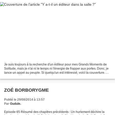
Je suis toujours à la recherche d'un éditeur pour mes Grands Moments de
Solitude, mais je n'ai ni le temps ni l'énergie de frapper aux portes. Donc, je
lance un appel au peuple. Si quelqu'un est intéressé, voici la couverture. Du
pur Edika, s'il vous...
ZOÉ BORBORYGME
Publié le 29/08/2014 à 13:57
Par
Gudule.
Episode 65 Résumé des chapitres précédents : Un hurlement déchire la