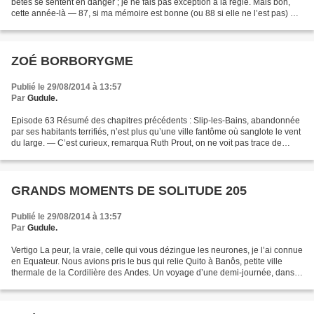
bêtes se sentent en danger ; je ne fais pas exception à la règle. Mais bon,
cette année-là — 87, si ma mémoire est bonne (ou 88 si elle ne l’est pas) —
Sylvain m’entraîna en Equateur...
ZOÉ BORBORYGME
Publié le 29/08/2014 à 13:57
Par
Gudule.
Episode 63 Résumé des chapitres précédents : Slip-les-Bains, abandonnée
par ses habitants terrifiés, n’est plus qu’une ville fantôme où sanglote le vent
du large. — C’est curieux, remarqua Ruth Prout, on ne voit pas trace de
pollution nulle part. Les...
GRANDS MOMENTS DE SOLITUDE 205
Publié le 29/08/2014 à 13:57
Par
Gudule.
Vertigo La peur, la vraie, celle qui vous dézingue les neurones, je l’ai connue
en Equateur. Nous avions pris le bus qui relie Quito à Banôs, petite ville
thermale de la Cordilière des Andes. Un voyage d’une demi-journée, dans
un véhicule cahottant et...