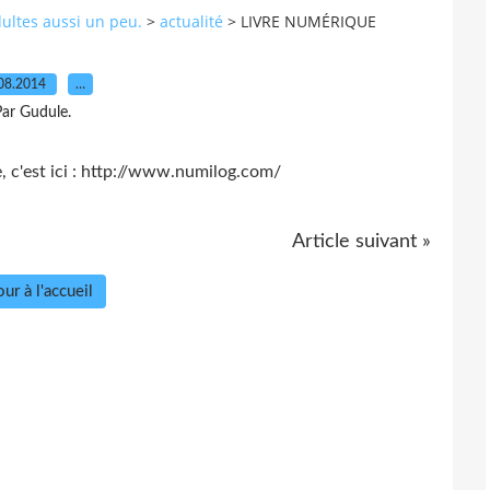
dultes aussi un peu.
>
actualité
>
LIVRE NUMÉRIQUE
08.2014
…
ar Gudule.
 c'est ici : http://www.numilog.com/
Article suivant »
ur à l'accueil