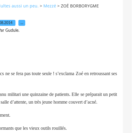
dultes aussi un peu.
>
Mezzé
>
ZOÉ BORBORYGME
08.2014
…
ar Gudule.
cs ne se fera pas toute seule ! s’exclama Zoé en retroussant ses
u militari une quinzaine de patients. Elle se préparait un petit
a salle d’attente, un très jeune homme couvert d’acné.
ement.
ormants que les vieux outils rouillés.