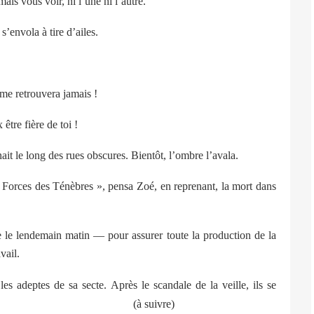
is vous voir, ni l’une ni l’autre.
s’envola à tire d’ailes.
me retrouvera jamais !
être fière de toi !
nait le long des rues obscures. Bientôt, l’ombre l’avala.
 Forces des Ténèbres », pensa Zoé, en reprenant, la mort dans
 le lendemain matin — pour assurer toute la production de la
vail.
es adeptes de sa secte. Après le scandale de la veille, ils se
(à suivre)