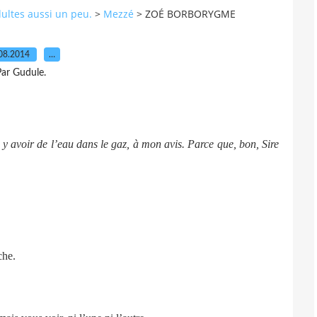
dultes aussi un peu.
>
Mezzé
>
ZOÉ BORBORYGME
08.2014
…
ar Gudule.
a y avoir de l’eau dans le gaz, à mon avis. Parce que, bon, Sire
che.