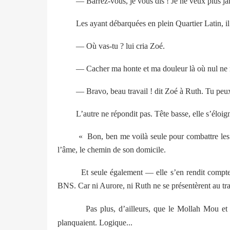
— Barrez-vous, je vous dis ! Je ne veux plus jama
Les ayant débarquées en plein Quartier Latin, il 
— Où vas-tu ? lui cria Zoé.
— Cacher ma honte et ma douleur là où nul ne 
— Bravo, beau travail ! dit Zoé à Ruth. Tu peux 
L’autre ne répondit pas. Tête basse, elle s’éloig
« Bon, ben me voilà seule pour combattre les
l’âme, le chemin de son domicile.
Et seule également — elle s’en rendit compte
BNS. Car ni Aurore, ni Ruth ne se présentèrent au tra
Pas plus, d’ailleurs, que le Mollah Mou et l
planquaient. Logique...