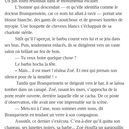
Un pas lourd résonnait dans le monumental escalier.
L’homme qui descendait — et qu’elle identifia comme le
docteur Branquenstein, car ce nom lui allait à ravir — portait une
blouse blanche, des gants de caoutchouc et de grosses lunettes de
myopie. Une houpette de cheveux blancs s’échappait de sa
charlotte stérile.
Sitôt qu’il l’aperçut, le barbu courut vers lui et se jeta dans
ses bras. Puis, tendrement enlacés, ils se dirigèrent vers un vaste
salon où brûlait un feu de bois.
— Tu veux boire quelque chose ?
Le barbu hocha la tête.
« Mais... il est muet ! réalisa Zoé. Et moi qui prenais son
silence pour de la timidité ! »
Tandis que Branquenstein se dirigeait vers le bar, il se laissa
tomber dans un canapé. Zoé, rasant les murs, s’approcha de la
porte restée ouverte, derrière laquelle elle se cacha. De ce poste
d’observation, elle avait une vue imprenable sur la scène.
— Mets-toi à l’aise, nous sommes entre nous, dit
Branquestein en tendant un verre à son compagnon.
Aussitôt, ce dernier s’exécuta. C’est-à-dire qu’il quitta son
chapeau, ses lunettes noires, sa barbe... Zoé étouffa un gargouillis