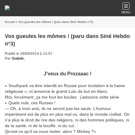
MENU
Accueil
» Vos gueules les mômes ! (paru dans Siné Hebdo n°3)
Vos gueules les mômes ! (paru dans Siné Hebdo
n°3)
Publié le 29/08/2014 à 13:57
Par
Gudule.
J’veux du Prozaaac !
« Southpark va être interdit en Russie pour incitation à la haine
religieuse », m’annonce le grand Lulu de but en blanc.
Moi, forcément, ça me fout les boules : j’adooore cette série.
« Quels nuls, ces Russes !
— Oh, à mon avis, ils ne seront pas les seuls. L’humour
impertinent est de plus en plus mal vu, dans le monde civilisé. On
n’a plus le droit de rire des religions, ni des hommes politiques, ni
de la santé, ni de la bouffe, ni du cul…
Qu’est-ce qu’il va nous rester, alors ? Mickey ?»