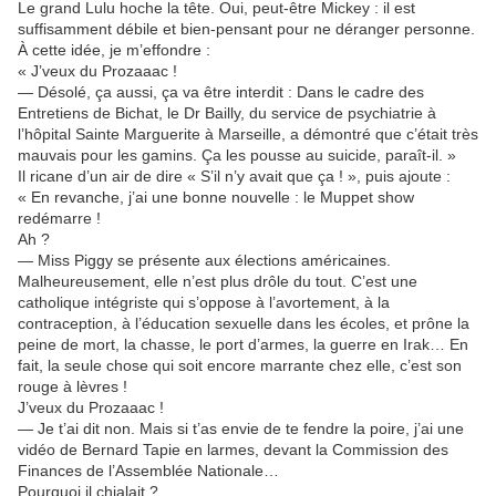
Le grand Lulu hoche la tête. Oui, peut-être Mickey : il est
suffisamment débile et bien-pensant pour ne déranger personne.
À cette idée, je m’effondre :
« J’veux du Prozaaac !
— Désolé, ça aussi, ça va être interdit : Dans le cadre des
Entretiens de Bichat, le Dr Bailly, du service de psychiatrie à
l’hôpital Sainte Marguerite à Marseille, a démontré que c’était très
mauvais pour les gamins. Ça les pousse au suicide, paraît-il. »
Il ricane d’un air de dire « S’il n’y avait que ça ! », puis ajoute :
« En revanche, j’ai une bonne nouvelle : le Muppet show
redémarre !
Ah ?
— Miss Piggy se présente aux élections américaines.
Malheureusement, elle n’est plus drôle du tout. C’est une
catholique intégriste qui s’oppose à l’avortement, à la
contraception, à l’éducation sexuelle dans les écoles, et prône la
peine de mort, la chasse, le port d’armes, la guerre en Irak… En
fait, la seule chose qui soit encore marrante chez elle, c’est son
rouge à lèvres !
J’veux du Prozaaac !
— Je t’ai dit non. Mais si t’as envie de te fendre la poire, j’ai une
vidéo de Bernard Tapie en larmes, devant la Commission des
Finances de l’Assemblée Nationale…
Pourquoi il chialait ?