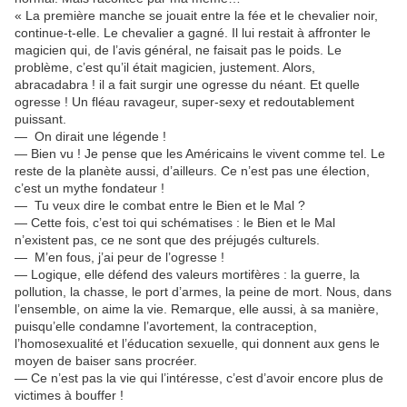
« La première manche se jouait entre la fée et le chevalier noir,
continue-t-elle. Le chevalier a gagné. Il lui restait à affronter le
magicien qui, de l’avis général, ne faisait pas le poids. Le
problème, c’est qu’il était magicien, justement. Alors,
abracadabra ! il a fait surgir une ogresse du néant. Et quelle
ogresse ! Un fléau ravageur, super-sexy et redoutablement
puissant.
—
On dirait une légende !
— Bien vu ! Je pense que les Américains le vivent comme tel. Le
reste de la planète aussi, d’ailleurs. Ce n’est pas une élection,
c’est un mythe fondateur !
—
Tu veux dire le combat entre le Bien et le Mal ?
— Cette fois, c’est toi qui schématises : le Bien et le Mal
n’existent pas, ce ne sont que des préjugés culturels.
—
M’en fous, j’ai peur de l’ogresse !
— Logique, elle défend des valeurs mortifères : la guerre, la
pollution, la chasse, le port d’armes, la peine de mort. Nous, dans
l’ensemble, on aime la vie. Remarque, elle aussi, à sa manière,
puisqu’elle condamne l’avortement, la contraception,
l’homosexualité et l’éducation sexuelle, qui donnent aux gens le
moyen de baiser sans procréer.
— Ce n’est pas la vie qui l’intéresse, c’est d’avoir encore plus de
victimes à bouffer !