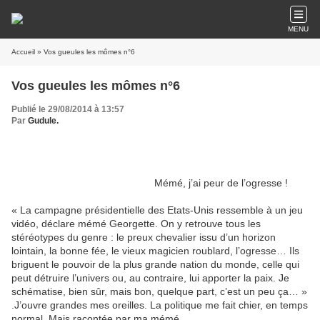
MENU
Accueil
» Vos gueules les mômes n°6
Vos gueules les mômes n°6
Publié le 29/08/2014 à 13:57
Par
Gudule.
Mémé, j’ai peur de l’ogresse !
« La campagne présidentielle des Etats-Unis ressemble à un jeu
vidéo, déclare mémé Georgette. On y retrouve tous les
stéréotypes du genre : le preux chevalier issu d’un horizon
lointain, la bonne fée, le vieux magicien roublard, l’ogresse… Ils
briguent le pouvoir de la plus grande nation du monde, celle qui
peut détruire l’univers ou, au contraire, lui apporter la paix. Je
schématise, bien sûr, mais bon, quelque part, c’est un peu ça… »
.J’ouvre grandes mes oreilles. La politique me fait chier, en temps
normal. Mais racontée par ma mémé…