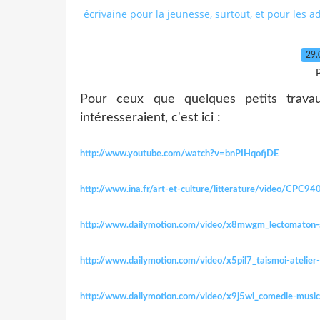
écrivaine pour la jeunesse, surtout, et pour les a
29.
P
Pour ceux que quelques petits travau
intéresseraient, c'est ici :
http://www.youtube.com/watch?v=bnPIHqofjDE
http://www.ina.fr/art-et-culture/litterature/video/CPC940
http://www.dailymotion.com/video/x8mwgm_lectomaton-s
http://www.dailymotion.com/video/x5pil7_taismoi-atelier
http://www.dailymotion.com/video/x9j5wi_comedie-musica