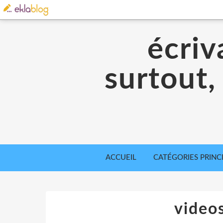
écriv
surtout,
ACCUEIL
CATÉGORIES PRINC
videos