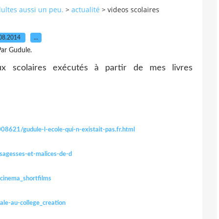
dultes aussi un peu.
>
actualité
>
videos scolaires
08.2014
…
ar Gudule.
x scolaires exécutés à partir de mes livres
08621/gudule-l-ecole-qui-n-existait-pas.fr.html
agesses-et-malices-de-d
-cinema_shortfilms
le-au-college_creation