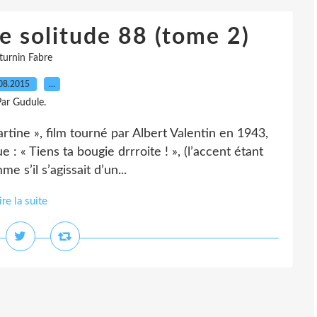
 solitude 88 (tome 2)
turnin Fabre
08.2015
…
ar Gudule.
rtine », film tourné par Albert Valentin en 1943,
: « Tiens ta bougie drrroite ! », (l’accent étant
 s’il s’agissait d’un...
ire la suite