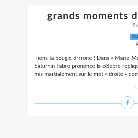
grands moments de
Sa
21.
P
Tiens ta bougie drrroite ! Dans « Marie-Ma
Saturnin Fabre prononce la célèbre réplique 
mis martialement sur le mot « droite » comme
L