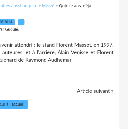
dultes aussi un peu.
>
Mezzé
>
Quinze ans, déjà !
08.2014
…
ar Gudule.
uvenir attendri : le stand Florent Massot, en 1997.
 auteures, et à l'arrière, Alain Venisse et Florent
goguenard de Raymond Audhemar.
Article suivant »
ur à l'accueil