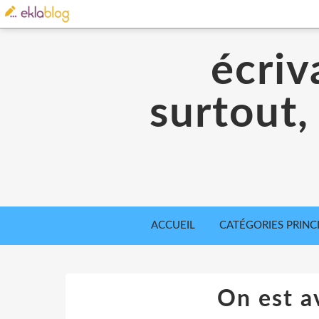
écriv
surtout,
ACCUEIL
CATÉGORIES PRINC
On est av