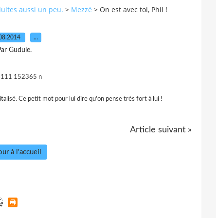
dultes aussi un peu.
>
Mezzé
>
On est avec toi, Phil !
08.2014
…
ar Gudule.
lisé. Ce petit mot pour lui dire qu'on pense très fort à lui !
Article suivant »
ur à l'accueil