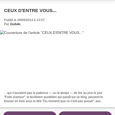
CEUX D'ENTRE VOUS...
Publié le 29/08/2014 à 13:57
Par
Gudule.
... qui n'auraient pas la patience — ou le temps — de lire au jour le jour
"Folle d'amour", le feuilleton quotidien qui paraît sur ce blog, peuvent le
trouver en livre sous le titre "Du moment que ce n'est pas sexuel", aux
éditions Mic-Mac. Mais il y...