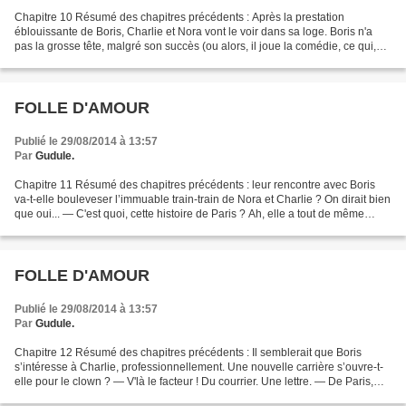
Chapitre 10 Résumé des chapitres précédents : Après la prestation
éblouissante de Boris, Charlie et Nora vont le voir dans sa loge. Boris n'a
pas la grosse tête, malgré son succès (ou alors, il joue la comédie, ce qui,
dans son cas, ne serait que moyennement...
FOLLE D'AMOUR
Publié le 29/08/2014 à 13:57
Par
Gudule.
Chapitre 11 Résumé des chapitres précédents : leur rencontre avec Boris
va-t-elle bouleveser l’immuable train-train de Nora et Charlie ? On dirait bien
que oui... — C'est quoi, cette histoire de Paris ? Ah, elle a tout de même
entendu, hier, malgré sa...
FOLLE D'AMOUR
Publié le 29/08/2014 à 13:57
Par
Gudule.
Chapitre 12 Résumé des chapitres précédents : Il semblerait que Boris
s’intéresse à Charlie, professionnellement. Une nouvelle carrière s’ouvre-t-
elle pour le clown ? — V'là le facteur ! Du courrier. Une lettre. — De Paris,
signale Nora en vérifiant le...