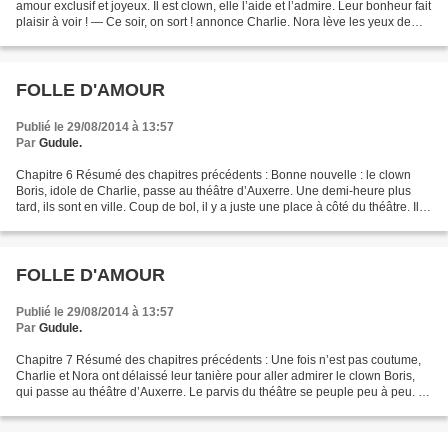
amour exclusif et joyeux. Il est clown, elle l’aide et l’admire. Leur bonheur fait
plaisir à voir ! — Ce soir, on sort ! annonce Charlie. Nora lève les yeux de
son tricot : la...
FOLLE D'AMOUR
Publié le 29/08/2014 à 13:57
Par
Gudule.
Chapitre 6 Résumé des chapitres précédents : Bonne nouvelle : le clown
Boris, idole de Charlie, passe au théâtre d’Auxerre. Une demi-heure plus
tard, ils sont en ville. Coup de bol, il y a juste une place à côté du théâtre. Ils
y garent la vieille 4L...
FOLLE D'AMOUR
Publié le 29/08/2014 à 13:57
Par
Gudule.
Chapitre 7 Résumé des chapitres précédents : Une fois n’est pas coutume,
Charlie et Nora ont délaissé leur tanière pour aller admirer le clown Boris,
qui passe au théâtre d’Auxerre. Le parvis du théâtre se peuple peu à peu. —
On bouge ? suggère Charlie...