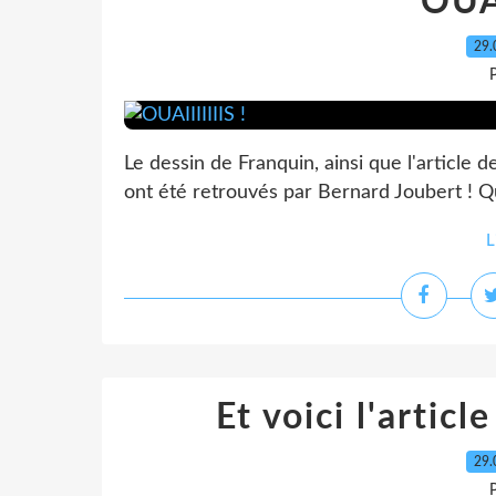
OUAI
29.
P
Le dessin de Franquin, ainsi que l'article 
ont été retrouvés par Bernard Joubert ! Qu'
L
Et voici l'artic
29.
P