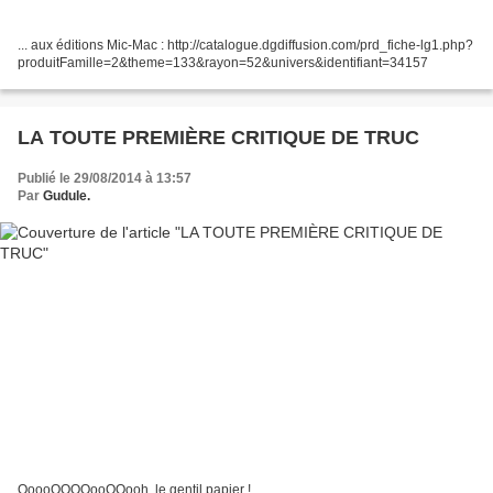
... aux éditions Mic-Mac : http://catalogue.dgdiffusion.com/prd_fiche-lg1.php?
produitFamille=2&theme=133&rayon=52&univers&identifiant=34157
LA TOUTE PREMIÈRE CRITIQUE DE TRUC
Publié le 29/08/2014 à 13:57
Par
Gudule.
OoooOOOOooOOooh, le gentil papier !