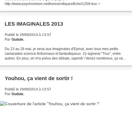
http://www.psychovision.net/livres/critiques/fiche/1209-truc >
LES IMAGINALES 2013
Publié le 29/08/2014 à 13:57
Par
Gudule.
Du 23 au 26 mai, je serai aux Imaginales d'Epinal, avec tous mes petits
camarades science-fictionneux et fantastiqueux. J'y signerai "Truc", entre
autres. En plus, on m'a prévu des débats, sapristi ! Venez nombreux, ça vaut
la peine ! http://www.imag...
Youhou, ça vient de sortir !
Publié le 29/08/2014 à 13:57
Par
Gudule.