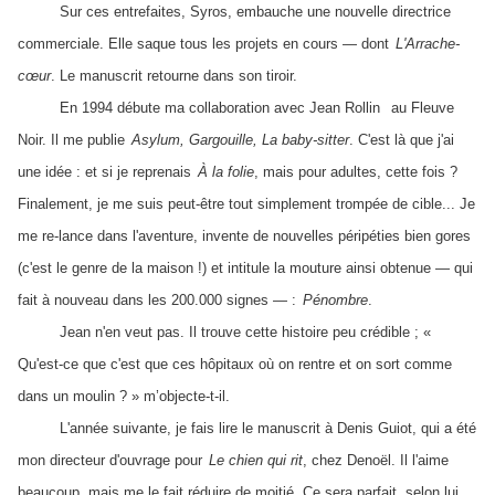
Sur ces entrefaites, Syros, embauche une nouvelle directrice
commerciale. Elle saque tous les projets en cours — dont
L'Arrache-
cœur
. Le manuscrit retourne dans son tiroir.
En 1994 débute ma collaboration avec Jean Rollin
au Fleuve
Noir. Il me publie
Asylum, Gargouille, La baby-sitter
. C'est là que j'ai
une idée : et si je reprenais
À la folie
, mais pour adultes, cette fois ?
Finalement, je me suis peut-être tout simplement trompée de cible... Je
me re-lance dans l'aventure, invente de nouvelles péripéties bien gores
(c'est le genre de la maison !) et intitule la mouture ainsi obtenue — qui
fait à nouveau dans les 200.000 signes — :
Pénombre
.
Jean n'en veut pas. Il trouve cette histoire peu crédible ; «
Qu'est-ce que c'est que ces hôpitaux où on rentre et on sort comme
dans un moulin ? » m’objecte-t-il.
L'année suivante, je fais lire le manuscrit à Denis Guiot, qui a été
mon directeur d'ouvrage pour
Le chien qui rit
, chez Denoël. Il l'aime
beaucoup, mais me le fait réduire de moitié. Ce sera parfait, selon lui,