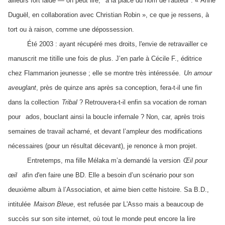
ailleurs fort laide — on peut lire,
à la place du nom de l'auteur : « Anne
Duguël, en collaboration avec Christian Robin », ce que je ressens, à
tort ou à raison, comme une dépossession.
Été 2003 : ayant récupéré mes droits, l'envie de retravailler ce
manuscrit me titille une fois de plus. J’en parle à Cécile F., éditrice
chez Flammarion jeunesse ; elle se montre très intéressée.
Un amour
aveuglant
, près de quinze ans après sa conception, fera-t-il une fin
dans la collection
Tribal
? Retrouvera-t-il enfin sa vocation de roman
pour
ados, bouclant ainsi la boucle infernale ? Non, car, après trois
semaines de travail acharné, et devant l’ampleur des modifications
nécessaires (pour un résultat décevant), je renonce à mon projet.
Entretemps, ma fille Mélaka m’a demandé la version
Œil pour
œil
afin d'en faire une BD. Elle a besoin d’un scénario pour son
deuxième album à l’Association, et aime bien cette histoire. Sa B.D.,
intitulée
Maison Bleue
, est refusée par L'Asso mais a beaucoup de
succès sur son site internet, où tout le monde peut encore la lire