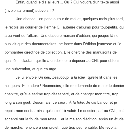
Enfin, quand je dis ailleurs... Où ? Qui voudra d'un texte aussi
(involontairement) subversif ?
Une chance, j'en parle autour de moi et, quelques mois plus tard,
je reçois un courrier de Perrine C., auteure d'albums pour tout-petits, qui
a eu vent de l'affaire. Une obscure maison d’édition, qui jusque là ne
publiait que des documentaires, se lance dans l’édition jeunesse et l’a
bombardée directrice de collection. Elle cherche des manuscrits de
qualité — d'autant qu'elle a un dossier à déposer au CNL pour obtenir
une subvention, et que ça urge.
Je lui envoie
Un peu, beaucoup, à la folie
qu'elle lit dans les
huit jours. Elle adore ! Néanmoins, elle me demande de retirer le dernier
chapitre, qu'elle estime trop désespéré, et de changer mon titre, trop
long à son goût. Désormais, ce sera :
À la folie
. Je dis banco, et je
reçois mon contrat ainsi qu'un petit à-valoir. Le dossier part au CNL, est
accepté sur la foi de mon texte... et la maison d’édition, après un étude
de marché, renonce à son projet, jugé trop peu rentable. Me revoilà