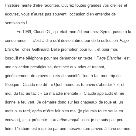
l’histoire mérite d’être racontée. Ouvrez toutes grandes vos oreilles et
écoutez, vous n’aurez pas souvent l’occasion d’en entendre de
semblables !
En 1989, Claude G., qui était mon éditeur chez Syros, passe à la
concurrence — c'est-à-dire qu'il devient directeur de la collection
Page
Blanche
chez Gallimard. Belle promotion pour lui... et pour moi,
lorsqu'il me téléphone pour me demander un texte !
Page Blanche
est
une collection prestigieuse, destinée aux ados et traitant,
généralement, de graves sujets de société. Tout à fait mon trip de
l'époque ! Claude me dit : « Quel thème as-tu envie d'aborder ? », et
moi, du tac au tac : « La maladie mentale ». Claude applaudit et me
donne le feu vert. Je démarre donc sur les chapeaux de roue et, un
mois plus tard, après m'être fait bien mal (je pleurais toute seule en
écrivant), je lui présente :
Un crâne truqué
dont je ne suis pas peu
fière. L'histoire est inspirée par une mésaventure arrivée à l’une de mes