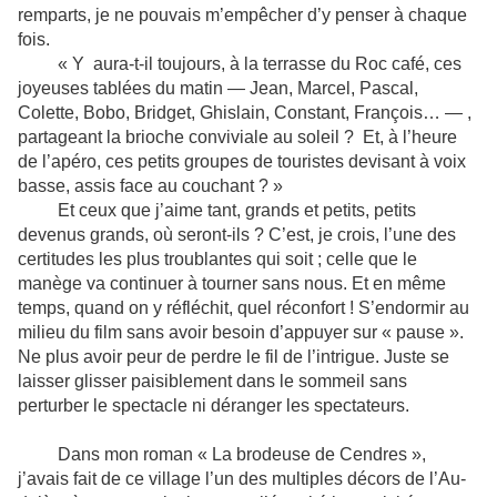
remparts, je ne pouvais m’empêcher d’y penser à chaque
fois.
« Y aura-t-il toujours, à la terrasse du Roc café, ces
joyeuses tablées du matin — Jean, Marcel, Pascal,
Colette, Bobo, Bridget, Ghislain, Constant, François… — ,
partageant la brioche conviviale au soleil ? Et, à l’heure
de l’apéro, ces petits groupes de touristes devisant à voix
basse, assis face au couchant ? »
Et ceux que j’aime tant, grands et petits, petits
devenus grands, où seront-ils ? C’est, je crois, l’une des
certitudes les plus troublantes qui soit ; celle que le
manège va continuer à tourner sans nous. Et en même
temps, quand on y réfléchit, quel réconfort ! S’endormir au
milieu du film sans avoir besoin d’appuyer sur « pause ».
Ne plus avoir peur de perdre le fil de l’intrigue. Juste se
laisser glisser paisiblement dans le sommeil sans
perturber le spectacle ni déranger les spectateurs.
Dans mon roman « La brodeuse de Cendres »,
j’avais fait de ce village l’un des multiples décors de l’Au-