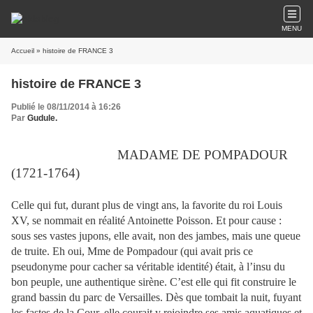
MENU
Accueil
» histoire de FRANCE 3
histoire de FRANCE 3
Publié le 08/11/2014 à 16:26
Par
Gudule.
MADAME DE POMPADOUR
(1721-1764)
Celle qui fut, durant plus de vingt ans, la favorite du roi Louis
XV, se nommait en réalité Antoinette Poisson. Et pour cause :
sous ses vastes jupons, elle avait, non des jambes, mais une queue
de truite. Eh oui, Mme de Pompadour (qui avait pris ce
pseudonyme pour cacher sa véritable identité) était, à l’insu du
bon peuple, une authentique sirène. C’est elle qui fit construire le
grand bassin du parc de Versailles. Dès que tombait la nuit, fuyant
les fastes de la Cour, elle courait y rejoindre ses amis aquatiques et