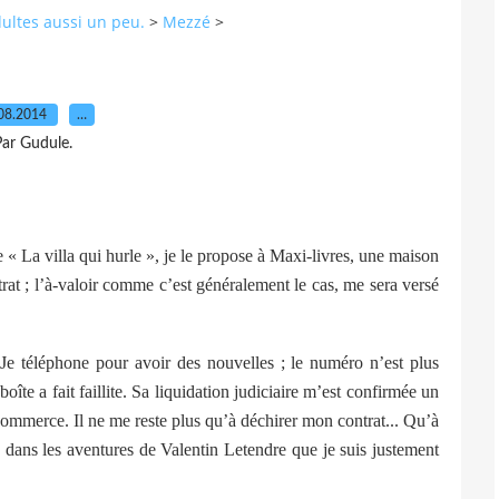
dultes aussi un peu.
>
Mezzé
>
08.2014
…
ar Gudule.
 « La villa qui hurle », je le propose à Maxi-livres, une maison
ntrat ; l’à-valoir comme c’est généralement le cas, me sera versé
 Je téléphone pour avoir des nouvelles ; le numéro n’est plus
oîte a fait faillite. Sa liquidation judiciaire m’est confirmée un
 commerce. Il ne me reste plus qu’à déchirer mon contrat... Qu’à
ce dans les aventures de Valentin Letendre que je suis justement