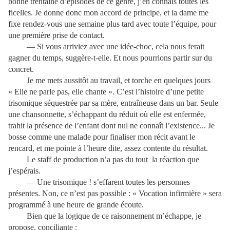
bonne trentaine d’épisodes de ce genre, j’en connais toutes les
ficelles. Je donne donc mon accord de principe, et la dame me
fixe rendez-vous une semaine plus tard avec toute l’équipe, pour
une première prise de contact.
— Si vous arriviez avec une idée-choc, cela nous ferait
gagner du temps, suggère-t-elle. Et nous pourrions partir sur du
concret.
Je me mets aussitôt au travail, et torche en quelques jours
« Elle ne parle pas, elle chante ». C’est l’histoire d’une petite
trisomique séquestrée par sa mère, entraîneuse dans un bar. Seule
une chansonnette, s’échappant du réduit où elle est enfermée,
trahit la présence de l’enfant dont nul ne connaît l’existence... Je
bosse comme une malade pour finaliser mon récit avant le
rencard, et me pointe à l’heure dite, assez contente du résultat.
Le staff de production n’a pas du tout
la réaction que
j’espérais.
— Une trisomique ! s’effarent toutes les personnes
présentes. Non, ce n’est pas possible : « Vocation infirmière » sera
programmé à une heure de grande écoute.
Bien que la logique de ce raisonnement m’échappe, je
propose, conciliante :