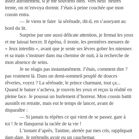
assez adroitement, si je me souviens bien. Vers neuf
heures
trente, on m’envoya dormir. J’étais à peine couchée que mon
cousin entra.
— Je viens te faire
la sérénade, dit-il, en s’asseyant au
bord du lit.
Surprise par une aussi délicate attention, je fermai les yeux
et me laissai bercer. Il égréna, ô ironie, les premières mesures de
« Jeux interdits », avant que je sente ses lèvres gober les miennes
et sa main s’insinuer dans ma chemise de nuit, à la recherche de
mon absence de seins.
Je ne réagis pas instantanément. J’étais, comment dire ?
pas vraiment là. Dans un demi-sommeil peuplé de douces
rêveries, voyez ? La sérénade, le prince charmant, tout ça...
Quand le baiser s’acheva, je rouvris les yeux et reçus la réalité en
pleine face. Je poussai un hurlement d’horreur. Mon cousin battit
aussitôt en retraite, mais eut le temps de lancer, avant de
disparaître :
— Si jamais tu répètes ce qui vient de se passer, gare à
toi ! Je te flanquerai la raclée de ta vie !
L’instant d’après, Tantine, alertée par mes cris, rappliquait
dare-dare. Je prétendis avoir eu un cauchemar.