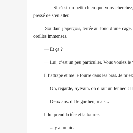
— Si c’est un petit chien que vous cherchez
pressé de s’en aller.
Soudain j’aperçois, terrée au fond d’une cage, 
oreilles immenses.
— Et ça ?
— Lui, c’est un peu particulier. Vous voulez le 
Il l’attrape et me le fourre dans les bras. Je m’ex
— Oh, regarde, Sylvain, on dirait un fennec ! Il
— Deux ans, dit le gardien, mais...
Il lui prend la tête et la tourne.
— ... y a un hic.