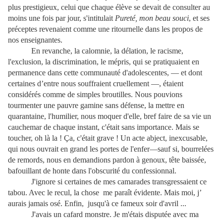
plus prestigieux, celui que chaque élève se devait de consulter au
moins une fois par jour, s'intitulait
Pureté, mon beau souci
, et ses
préceptes revenaient comme une ritournelle dans les propos de
nos enseignantes.
En revanche, la calomnie, la délation, le racisme,
l'exclusion, la discrimination, le mépris, qui se pratiquaient en
permanence dans cette communauté d'adolescentes, — et dont
certaines d’entre nous souffraient cruellement —, étaient
considérés comme de simples broutilles. Nous pouvions
tourmenter une pauvre gamine sans défense, la mettre en
quarantaine, l'humilier, nous moquer d'elle, bref faire de sa vie un
cauchemar de chaque instant, c'était sans importance. Mais se
toucher, oh là la ! Ça, c'était grave ! Un acte abject, inexcusable,
qui nous ouvrait en grand les portes de l'enfer—sauf si, bourrelées
de remords, nous en demandions pardon à genoux, tête baissée,
bafouillant de honte dans l'obscurité du confessionnal.
J'ignore si certaines de mes camarades transgressaient ce
tabou. Avec le recul, la chose me paraît évidente. Mais moi, j’
aurais jamais osé. Enfin, jusqu'à ce fameux soir d'avril ...
J'avais un cafard monstre. Je m'étais disputée avec ma