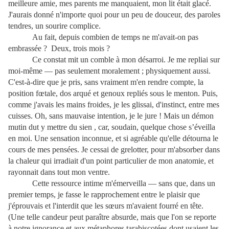
meilleure amie, mes parents me manquaient, mon lit était glacé.
J'aurais donné n'importe quoi pour un peu de douceur, des paroles
tendres, un sourire complice.
Au fait, depuis combien de temps ne m'avait-on pas
embrassée ? Deux, trois mois ?
Ce constat mit un comble à mon désarroi. Je me repliai sur
moi-même — pas seulement moralement ; physiquement aussi.
C'est-à-dire que je pris, sans vraiment m'en rendre compte, la
position fœtale, dos arqué et genoux repliés sous le menton. Puis,
comme j'avais les mains froides, je les glissai, d'instinct, entre mes
cuisses. Oh, sans mauvaise intention, je le jure ! Mais un démon
mutin dut y mettre du sien , car, soudain, quelque chose s’éveilla
en moi. Une sensation inconnue, et si agréable qu'elle détourna le
cours de mes pensées. Je cessai de grelotter, pour m'absorber dans
la chaleur qui irradiait d'un point particulier de mon anatomie, et
rayonnait dans tout mon ventre.
Cette ressource intime m'émerveilla — sans que, dans un
premier temps, je fasse le rapprochement entre le plaisir que
j'éprouvais et l'interdit que les sœurs m'avaient fourré en tête.
(Une telle candeur peut paraître absurde, mais que l'on se reporte
à notre ignorance et aux métaphores tarabiscotées dont usaient les