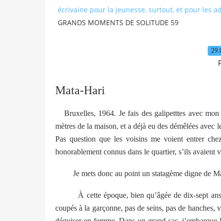
écrivaine pour la jeunesse, surtout, et pour les a
GRANDS MOMENTS DE SOLITUDE 59
29.
P
Mata-Hari
Bruxelles, 1964. Je fais des galipetttes avec mon
mètres de la maison, et a déjà eu des démêlées avec le
Pas question que les voisins me voient entrer che
honorablement connus dans le quartier, s’ils avaient 
Je mets donc au point un statagème digne de M
À cette époque, bien qu’âgée de dix-sept ans
coupés à la garçonne, pas de seins, pas de hanches, 
déguiser en femme. Dans un grand sac, j’embarque le