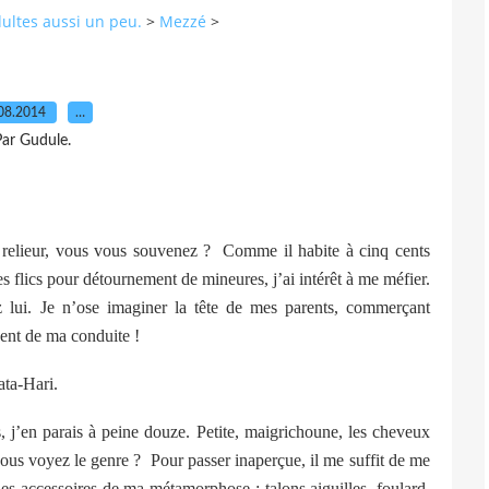
dultes aussi un peu.
>
Mezzé
>
08.2014
…
ar Gudule.
 relieur, vous vous souvenez ?
Comme il habite à cinq cents
s flics pour détournement de mineures, j’ai intérêt à me méfier.
z lui. Je n’ose imaginer la tête de mes parents, commerçant
vent de ma conduite !
ata-Hari.
, j’en parais à peine douze. Petite, maigrichoune, les cheveux
vous voyez le genre ?
Pour passer inaperçue, il me suffit de me
s accessoires de ma métamorphose : talons aiguilles, foulard,