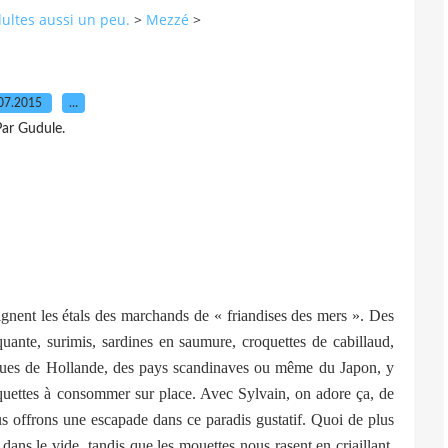
dultes aussi un peu.
>
Mezzé
>
07.2015
…
ar Gudule.
nent les étals des marchands de « friandises des mers ». Des
iquante, surimis, sardines en saumure, croquettes de cabillaud,
nues de Hollande, des pays scandinaves ou même du Japon, y
quettes à consommer sur place. Avec Sylvain, on adore ça, de
s offrons une escapade dans ce paradis gustatif. Quoi de plus
 dans le vide, tandis que les mouettes nous rasent en criaillant,