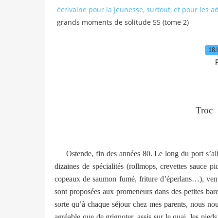
écrivaine pour la jeunesse, surtout, et pour les a
grands moments de solitude 55 (tome 2)
18.
P
Troc
Ostende, fin des années 80. Le long du port s’alig
dizaines de spécialités (rollmops, crevettes sauce p
copeaux de saumon fumé, friture d’éperlans…), ve
sont proposées aux promeneurs dans des petites bar
sorte qu’à chaque séjour chez mes parents, nous nou
agréable que de grignoter, assis sur le quai, les pieds