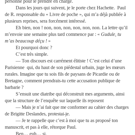
personne pour le prendre en charge.
Dans les jours qui suivent, je le porte chez Hachette. Paul
de R. responsable du « Livre de poche », qui m’a déjà publiée à
plusieurs reprises, sera forcément intéressé.
Eh bien, non ! non, non, non, non, non, non. La lettre qu’il
m’envoie une semaine plus tard commence par : «
Gudule, tu
m’as beaucoup déçu !
»
Et pourquoi donc ?
C’est très simple.
— Ton discours est carrément élitiste ! C’est celui d’une
Parisienne qui, du haut de son piédestal urbain, juge les mœurs
rurales. Imagine que tu sois fils de paysans de Picardie ou de
Bretagne, comment prendrais-tu cette accusation publique de
barbarie ?
S’ensuit une diatribe qui déconstruit mes arguments, ainsi
que la structure de l’enquête sur laquelle ils reposent
— Mais je n’ai fait que me conformer au cahier des charges
de Brigitte Deslandes, protestai-je.
— Je te rappelle que c’est à moi que tu as proposé ton
manuscrit, et pas à elle, rétorque Paul.
Ben… euh… si.