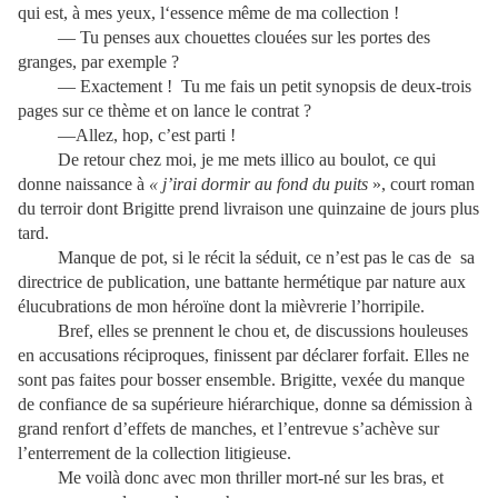
qui est, à mes yeux, l‘essence même de ma collection !
— Tu penses aux chouettes clouées sur les portes des
granges, par exemple ?
— Exactement ! Tu me fais un petit synopsis de deux-trois
pages sur ce thème et on lance le contrat ?
—Allez, hop, c’est parti !
De retour chez moi, je me mets illico au boulot, ce qui
donne naissance à
« j’irai dormir au fond du puits
», court roman
du terroir dont Brigitte prend livraison une quinzaine de jours plus
tard.
Manque de pot, si le récit la séduit, ce n’est pas le cas de sa
directrice de publication, une battante hermétique par nature aux
élucubrations de mon héroïne dont la mièvrerie l’horripile.
Bref, elles se prennent le chou et, de discussions houleuses
en accusations réciproques, finissent par déclarer forfait. Elles ne
sont pas faites pour bosser ensemble. Brigitte, vexée du manque
de confiance de sa supérieure hiérarchique, donne sa démission à
grand renfort d’effets de manches, et l’entrevue s’achève sur
l’enterrement de la collection litigieuse.
Me voilà donc avec mon thriller mort-né sur les bras, et