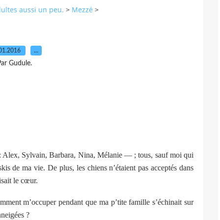
dultes aussi un peu.
>
Mezzé
>
01.2016
…
ar Gudule.
Alex, Sylvain, Barbara, Nina, Mélanie — ; tous, sauf moi qui
skis de ma vie. De plus, les chiens n’étaient pas acceptés dans
isait le cœur.
ent m’occuper pendant que ma p’tite famille s’échinait sur
nneigées ?