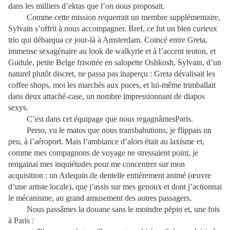
dans les milliers d’ektas que l’on nous proposait.
Comme cette mission requerrait un membre supplémentaire,
Sylvain s’offrit à nous accompagner. Bref, ce fut un bien curieux
trio qui débarqua ce jour-là à Amsterdam. Coincé entre Greta,
immense sexagénaire au look de walkyrie et à l’accent teuton, et
Gudule, petite Belge frisottée en salopette Oshkosh, Sylvain, d’un
naturel plutôt discret, ne passa pas inaperçu : Greta dévalisait les
coffee shops, moi les marchés aux puces, et lui-même trimballait
dans deux attaché-case, un nombre impressionnant de diapos
sexys.
C’est dans cet équipage que nous regagnâmesParis.
Perso, vu le matos que nous transbahutions, je flippais un
peu, à l’aéroport. Mais l’ambiance d’alors était au laxisme et,
comme mes compagnons de voyage ne stressaient point, je
rengainai mes inquiétudes pour me concentrer sur mon
acquisition : un Arlequin de dentelle entièrement animé (œuvre
d’une artiste locale), que j’assis sur mes genoux et dont j’actionnai
le mécanisme, au grand amusement des autres passagers.
Nous passâmes la douane sans le moindre pépin et, une fois
à Paris :