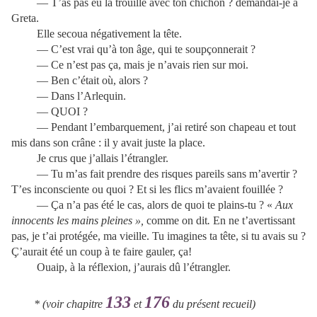
— T’as pas eu la trouille avec ton chichon ? demandai-je à
Greta.
Elle secoua négativement la tête.
— C’est vrai qu’à ton âge, qui te soupçonnerait ?
— Ce n’est pas ça, mais je n’avais rien sur moi.
— Ben c’était où, alors ?
— Dans l’Arlequin.
— QUOI ?
— Pendant l’embarquement, j’ai retiré son chapeau et tout
mis dans son crâne : il y avait juste la place.
Je crus que j’allais l’étrangler.
— Tu m’as fait prendre des risques pareils sans m’avertir ?
T’es inconsciente ou quoi ? Et si les flics m’avaient fouillée ?
— Ça n’a pas été le cas, alors de quoi te plains-tu ? «
Aux
innocents les mains pleines »,
comme on dit
.
En ne t’avertissant
pas, je t’ai protégée, ma vieille. Tu imagines ta tête, si tu avais su ?
Ç’aurait été un coup à te faire gauler, ça!
Ouaip, à la réflexion, j’aurais dû l’étrangler.
133
176
* (voir chapitre
et
du présent recueil)