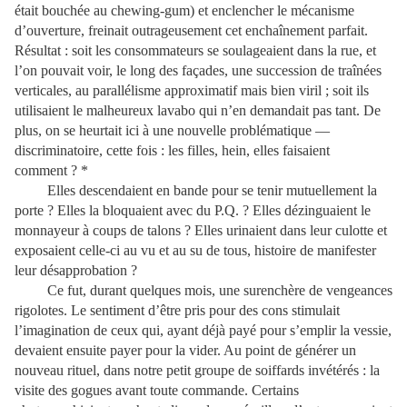
était bouchée au chewing-gum) et enclencher le mécanisme
d’ouverture, freinait outrageusement cet enchaînement parfait.
Résultat : soit les consommateurs se soulageaient dans la rue, et
l’on pouvait voir, le long des façades, une succession de traînées
verticales, au parallélisme approximatif mais bien viril ; soit ils
utilisaient le malheureux lavabo qui n’en demandait pas tant. De
plus, on se heurtait ici à une nouvelle problématique —
discriminatoire, cette fois : les filles, hein, elles faisaient
comment ? *
Elles descendaient en bande pour se tenir mutuellement la
porte ? Elles la bloquaient avec du P.Q. ? Elles dézinguaient le
monnayeur à coups de talons ? Elles urinaient dans leur culotte et
exposaient celle-ci au vu et au su de tous, histoire de manifester
leur désapprobation ?
Ce fut, durant quelques mois, une surenchère de vengeances
rigolotes. Le sentiment d’être pris pour des cons stimulait
l’imagination de ceux qui, ayant déjà payé pour s’emplir la vessie,
devaient ensuite payer pour la vider. Au point de générer un
nouveau rituel, dans notre petit groupe de soiffards invétérés : la
visite des gogues avant toute commande. Certains