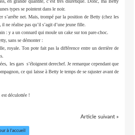
ass, en grande quantité, c’est très diurétique. Donc, ma Betty
nes types se pointent dans le noir.
’arrête net. Mais, trompé par la position de Betty (chez les
il ne réalise pas qu’il s’agit d’une jeune fille.
n : y a un connard qui moule un cake sur ton pare-choc.
ty, sans se démonter :
oyale. Ton pote fait pas la différence entre un derrière de
s.
s, les gars s’éloignent derechef. Je remarque cependant que
agnon, ce qui laisse à Betty le temps de se rajuster avant de
t déculottée !
Article suivant »
ur à l'accueil