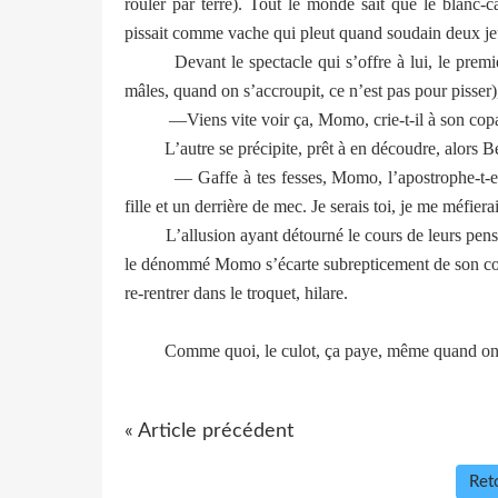
rouler par terre). Tout le monde sait que le blanc-c
pissait comme vache qui pleut quand soudain deux jeu
Devant le spectacle qui s’offre à lui, le premier s
mâles, quand on s’accroupit, ce n’est pas pour pisser), 
­ —Viens vite voir ça, Momo, crie-t-il à son copai
L’autre se précipite, prêt à en découdre, alors Bet
— Gaffe à tes fesses, Momo, l’apostrophe-t-elle, r
fille et un derrière de mec. Je serais toi, je me méfierai
L’allusion ayant détourné le cours de leurs pensée
le dénommé Momo s’écarte subrepticement de son comp
re-rentrer dans le troquet, hilare.
Comme quoi, le culot, ça paye, même quand on es
« Article précédent
Reto