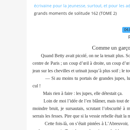
écrivaine pour la jeunesse, surtout, et pour les a
grands moments de solitude 162 (TOME 2)
04.
P
Comme un garçon
Quand Betty avait picolé, on ne la tenait plus. Son
centre de Paris ; un coup d’œil à droite, un coup d’œ
jean sur les chevilles et urinait jusqu’à plus soif ; le 
— Si au moins tu portais de grandes jupes, lui répé
cul !
Mais rien à faire : les jupes, elle détestait ça.
Loin de moi l’idée de l’en blâmer, mais tout de mêm
moindre bruit, je sursautais, scrutant l’obscurité à
serrais les fesses. Pire que si la vessie rebelle était la
Cette fois-là, on s’était pintées à L’Abreuvoir, (le