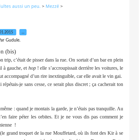
dultes aussi un peu.
>
Mezzé
>
01.2015
…
ar Gudule.
 (bis)
 trip, c’était de pisser dans la rue. On sortait d’un bar en plein
il à gauche, et
hop
! elle s’accroupissait derrière les voitures, le
tout accompagné d’un rire inextinguible, car elle avait le vin gai.
tais-je sans cesse, ce serait plus discret ; ça cacherait ton
e : quand je montais la garde, je n’étais pas tranquille. Au
 m’en faire péter les orbites. Et je ne vous dis pas comment je
 mienne !
 grand troquet de la rue Mouffetard, où ils font des Kir à se