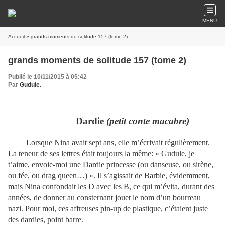
MENU
Accueil
» grands moments de solitude 157 (tome 2)
grands moments de solitude 157 (tome 2)
Publié le 10/11/2015 à 05:42
Par
Gudule.
Dardie
(petit conte macabre)
Lorsque Nina avait sept ans, elle m’écrivait régulièrement.
La teneur de ses lettres était toujours la même: « Gudule, je
t’aime, envoie-moi une Dardie princesse (ou danseuse, ou sirène,
ou fée, ou drag queen…) ». Il s’agissait de Barbie, évidemment,
mais Nina confondait les D avec les B, ce qui m’évita, durant des
années, de donner au consternant jouet le nom d’un bourreau
nazi. Pour moi, ces affreuses pin-up de plastique, c’étaient juste
des dardies, point barre.