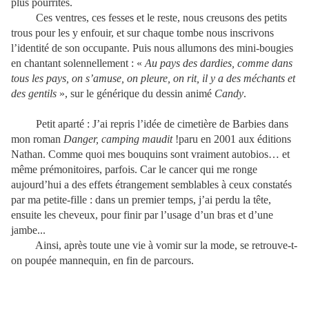
plus pourrites.
Ces ventres, ces fesses et le reste, nous creusons des petits
trous pour les y enfouir, et sur chaque tombe nous inscrivons
l’identité de son occupante. Puis nous allumons des mini-bougies
en chantant solennellement : «
Au pays des dardies, comme dans
tous les pays, on s’amuse, on pleure, on rit, il y a des méchants et
des gentils
», sur le générique du dessin animé
Candy
.
Petit aparté : J’ai repris l’idée de cimetière de Barbies dans
mon roman
Danger, camping maudit
!paru en 2001 aux éditions
Nathan. Comme quoi mes bouquins sont vraiment autobios… et
même prémonitoires, parfois. Car le cancer qui me ronge
aujourd’hui a des effets étrangement semblables à ceux constatés
par ma petite-fille : dans un premier temps, j’ai perdu la tête,
ensuite les cheveux, pour finir par l’usage d’un bras et d’une
jambe...
Ainsi, après toute une vie à vomir sur la mode, se retrouve-t-
on poupée mannequin, en fin de parcours.