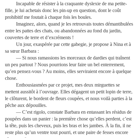
Incapable de résister à la craquante dyslexie de ma petite-
fille, je lui achetais donc les pin-up en question, dont le coût
prohibitif me foutait à chaque fois les boules.
Imaginez, alors, quand je les retrouvais toutes démantibulées
entre les pattes des chats, ou abandonnées au fond du jardin,
couvertes de terre et d’excréments !
Un jour, exaspérée par cette gabegie, je propose à Nina et à
sa sœur Barbara :
— Si nous ramassions les morceaux de dardies qui traînent
un peu partout ? Nous pourrions leur faire un bel enterrement,
qu’en pensez-vous ? Au moins, elles serviraient encore à quelque
chose.
Enthousiasmées par ce projet, mes deux mirguettes se
mettent aussitôt à l’ouvrage. Elles dégagent un petit lopin de terre,
le clôturent, le bordent de fleurs coupées, et nous voilà parties à la
pêche aux dépouilles.
— C’est rigolo, constate Barbara en entassant les résidus de
poupées dans un panier : la première chose qu’elles perdent, c’est
la tête, puis les cheveux, puis les bras et les jambes. À la fin, il ne
reste plus qu’un ventre tout pourri, et une paire de fesses encore