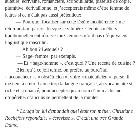
auteure, écrivaine, romancière, scribouillarde, pisseuse de copie,
plumitive, écrivaillonne, et j’accepterais même d’être femme de
lettres si ce n'était pas aussi prétentieux.
— Pourquoi focaliser sur cette légère incohérence ? me
rétorque-t-on parfois lorsque je vitupère. Certains métiers
traditionnellement réservés aux femmes n’ont pas d’équivalent
linguistique masculin.
— Ah bon ? Lesquels ?
— Sage- femme, par exemple.
­ — Et « sage-homme », c’est quoi ? Une recette de cuisine ?
Bien qu’à ce joli terme, on préfère aujourd’hui
« accoucheur », « obstétricien », voire « maïeuticien », perso, il
me tient à cœur. J'aime trop la langue française, au vocabulaire si
riche et si nuancé, pour accepter qu'au nom d’un machisme
d’opérette, d’aucuns se permettent de la mutiler.
* Lorsqu’on lui demandait quel était son métier, Christiane
Rochefort répondait : « écrevisse ». C’était une très Grande
Dame.