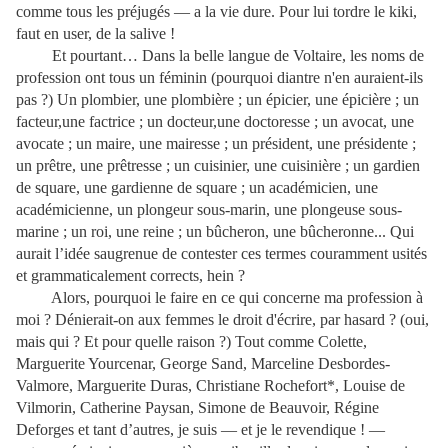
comme tous les préjugés — a la vie dure. Pour lui tordre le kiki,
faut en user, de la salive !
Et pourtant… Dans la belle langue de Voltaire, les noms de
profession ont tous un féminin (pourquoi diantre n'en auraient-ils
pas ?) Un plombier, une plombière ; un épicier, une épicière ; un
facteur,une factrice ; un docteur,une doctoresse ; un avocat, une
avocate ; un maire, une mairesse ; un président, une présidente ;
un prêtre, une prêtresse ; un cuisinier, une cuisinière ; un gardien
de square, une gardienne de square ; un académicien, une
académicienne, un plongeur sous-marin, une plongeuse sous-
marine ; un roi, une reine ; un bûcheron, une bûcheronne... Qui
aurait l’idée saugrenue de contester ces termes couramment usités
et grammaticalement corrects, hein ?
Alors, pourquoi le faire en ce qui concerne ma profession à
moi ? Dénierait-on aux femmes le droit d'écrire, par hasard ? (oui,
mais qui ? Et pour quelle raison ?) Tout comme Colette,
Marguerite Yourcenar, George Sand, Marceline Desbordes-
Valmore, Marguerite Duras, Christiane Rochefort*, Louise de
Vilmorin, Catherine Paysan, Simone de Beauvoir, Régine
Deforges et tant d’autres, je suis — et je le revendique ! —