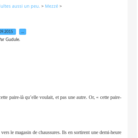
dultes aussi un peu.
>
Mezzé
>
09.2015
…
ar Gudule.
e paire-là qu’elle voulait, et pas une autre. Or, « cette paire-
ers le magasin de chaussures. Ils en sortirent une demi-heure