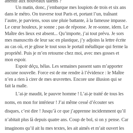
attentif aux nouveaux talents ?
Un matin, donc, j’embarque mes loupiots de trois et six ans
dans le métro. On traverse tout Paris et, portant l’un, traînant
l’autre, je parviens, sous une pluie battante, à la fameuse impasse.
Le cœur houleux, je sonne ; pas de réponse. Je re-sonne, idem. Le
Maître des lieux est absent... Qu’importe, j’ai tout prévu. Je sors
mes manuscrits de leur sac en plastique, j’y adjoins la lettre écrite
au cas où, et je glisse le tout sous le portail métallique qui ferme la
propriété. Puis je m’en retourne chez moi, avec mes gosses et
mon espoir.
Espoir déçu, hélas. Les semaines passent sans m’apporter
aucune nouvelle. Force est de me rendre à l’évidence : le Maître
n’en a rien à cirer de mes œuvrettes. Encore une illusion qui se
fait la malle.
L’ai-je maudit, le pauvre homme ! L’ai-je traité de tous les
noms, en mon for intérieur ! J’ai même cessé d’écouter ses
disques, c’est dire ! Jusqu’à ce que j’apprenne incidemment qu’il
n’abitait plus là depuis quatre ans. Coup de bol, si on y pense. Car
imaginons qu’il ait lu mes textes, les ait aimés et m’ait ouvert les