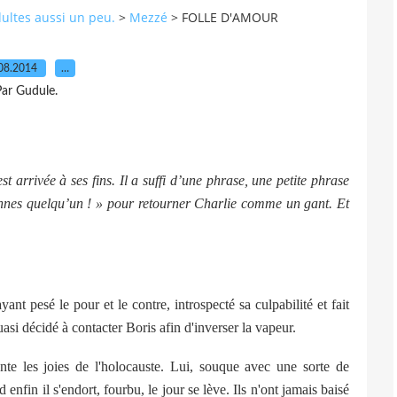
dultes aussi un peu.
>
Mezzé
>
FOLLE D'AMOUR
08.2014
…
ar Gudule.
 arrivée à ses fins. Il a suffi d’une phrase, une petite phrase
iennes quelqu’un ! » pour retourner Charlie comme un gant. Et
pesé le pour et le contre, introspecté sa culpabilité et fait
asi décidé à contacter Boris afin d'inverser la vapeur.
 joies de l'holocauste. Lui, souque avec une sorte de
nfin il s'endort, fourbu, le jour se lève. Ils n'ont jamais baisé