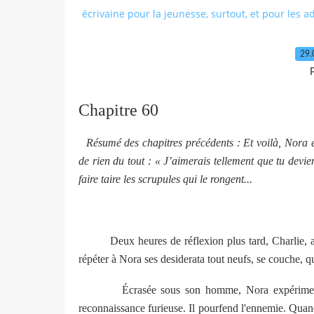
écrivaine pour la jeunesse, surtout, et pour les a
29.
P
Chapitre 60
Résumé des chapitres précédents : Et voilà, Nora est
de rien du tout : « J’aimerais tellement que tu dev
faire taire les scrupules qui le rongent...
Deux heures de réflexion plus tard, Charlie, ayant 
répéter à Nora ses desiderata tout neufs, se couche, qu
Écrasée sous son homme, Nora expérimente les
reconnaissance furieuse. Il pourfend l'ennemie. Quand e