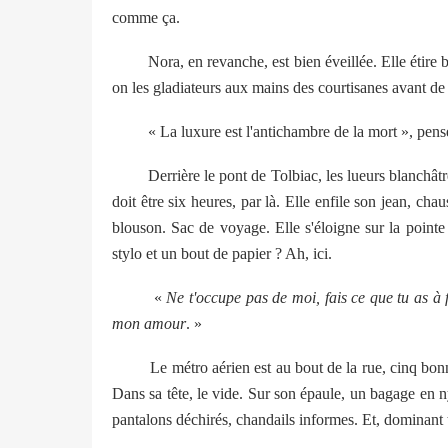
comme ça.
Nora, en revanche, est bien éveillée. Elle étire bra
on les gladiateurs aux mains des courtisanes avant de 
« La luxure est l'antichambre de la mort », pense-t-
Derrière le pont de Tolbiac, les lueurs blanchâtres d
doit être six heures, par là. Elle enfile son jean, cha
blouson. Sac de voyage. Elle s'éloigne sur la pointe 
stylo et un bout de papier ? Ah, ici.
«
Ne t'occupe pas de moi, fais ce que tu as à
mon amour
. »
Le métro aérien est au bout de la rue, cinq bonnes
Dans sa tête, le vide. Sur son épaule, un bagage en ny
pantalons déchirés, chandails informes. Et, dominant 