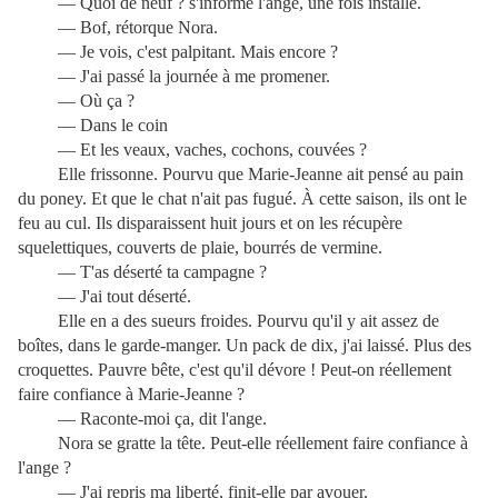
— Quoi de neuf ? s'informe l'ange, une fois installé.
— Bof, rétorque Nora.
— Je vois, c'est palpitant. Mais encore ?
— J'ai passé la journée à me promener.
— Où ça ?
— Dans le coin
— Et les veaux, vaches, cochons, couvées ?
Elle frissonne. Pourvu que Marie-Jeanne ait pensé au pain
du poney. Et que le chat n'ait pas fugué. À cette saison, ils ont le
feu au cul. Ils disparaissent huit jours et on les récupère
squelettiques, couverts de plaie, bourrés de vermine.
— T'as déserté ta campagne ?
— J'ai tout déserté.
Elle en a des sueurs froides. Pourvu qu'il y ait assez de
boîtes, dans le garde-manger. Un pack de dix, j'ai laissé. Plus des
croquettes. Pauvre bête, c'est qu'il dévore ! Peut-on réellement
faire confiance à Marie-Jeanne ?
— Raconte-moi ça, dit l'ange.
Nora se gratte la tête. Peut-elle réellement faire confiance à
l'ange ?
— J'ai repris ma liberté, finit-elle par avouer.